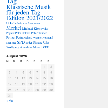
Tag
Klassische Musik
für jeden Tag -
Edition 2021/2022
Linke
Ludwig van Beethoven
Merkel
Michael Klonovsky
Peter Tauber
Peter Helmes
Pegnitz
Polizei
Putin
Russland
Richard Wagner
SPD
Ukraine
USA
Seehofer
Söder
Wolfgang Amadeus Mozart
ÖRR
August 2026
M
D
M
D
F
S
S
1
2
3
4
5
6
7
8
9
10
11
12
13
14
15
16
17
18
19
20
21
22
23
24
25
26
27
28
29
30
31
« Mai