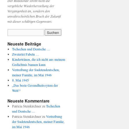
Der Reaktionär strebt nicht die
vergebliche Wiederherstellung der
Vergangenheit an, sondern den
unwahrscheinlichen Bruch der Zukunft
mit dieser schäbigen Gegenwart.
Neueste Beiträge
Tschechen und Deutsche …
Zweierlei Fabeln …
Kindertränen, die ich nicht aus meinem
Gedächtnis bannen kann
Vertreibung der Sudetendeutschen,
meiner Familie, im Mai 1946
8. Mai 1945
„Das beste Gesundheitssytem der
Welt!“
Neueste Kommentare
Patricia Steinkirchner
zu
Tschechen
und Deutsche …
Patricia Steinkirchner
zu
Vertreibung
der Sudetendeutschen, meiner Familie,
im Mai 1946