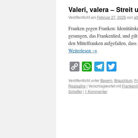
Valeri, valera – Strei
Veröffentlicht am
Februar 27, 2026
von
al
Franken gegen Franken: Identitätsk
gesungen, das Frankenlied, und gilt 
den Mittelfranken aufgefallen, dass
Weiterlesen
→
Copy
WhatsApp
Telegra
Twitt
Link
Veröffentlicht unter
Bayern
,
Brauchtum
,
F
Realsatire
|
Verschlagwortet mit
Frankenl
Scheffel
|
1 Kommentar