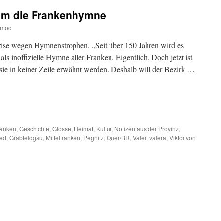
t um die Frankenhymne
tmod
rise wegen Hymnenstrophen. „Seit über 150 Jahren wird es
als inoffizielle Hymne aller Franken. Eigentlich. Doch jetzt ist
 sie in keiner Zeile erwähnt werden. Deshalb will der Bezirk …
m
er
ranken
,
Geschichte
,
Glosse
,
Heimat
,
Kultur
,
Notizen aus der Provinz
,
ied
,
Grabfeldgau
,
Mittelfranken
,
Pegnitz
,
Quer/BR
,
Valeri valera
,
Viktor von