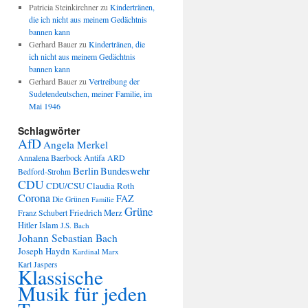
Patricia Steinkirchner
zu
Kindertränen,
die ich nicht aus meinem Gedächtnis
bannen kann
Gerhard Bauer
zu
Kindertränen, die
ich nicht aus meinem Gedächtnis
bannen kann
Gerhard Bauer
zu
Vertreibung der
Sudetendeutschen, meiner Familie, im
Mai 1946
Schlagwörter
AfD
Angela Merkel
Annalena Baerbock
Antifa
ARD
Berlin
Bundeswehr
Bedford-Strohm
CDU
CDU/CSU
Claudia Roth
Corona
FAZ
Die Grünen
Familie
Grüne
Friedrich Merz
Franz Schubert
Hitler
Islam
J.S. Bach
Johann Sebastian Bach
Joseph Haydn
Kardinal Marx
Karl Jaspers
Klassische
Musik für jeden