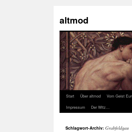
Zum
Inhalt
altmod
springen
Start
Über altmod
Vom Geist Eu
Impressum
Der Witz…
Grabfeldgau
Schlagwort-Archiv: