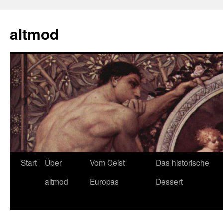
Zum
Inhalt
altmod
springen
Start
Über
Vom Geist
Das historische
altmod
Europas
Dessert