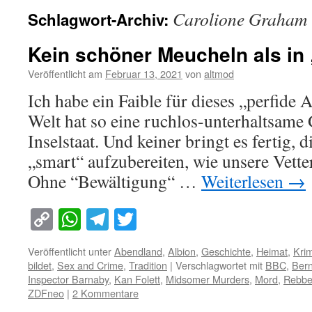
Carolione Graham
Schlagwort-Archiv:
Kein schöner Meucheln als i
Veröffentlicht am
Februar 13, 2021
von
altmod
Ich habe ein Faible für dieses „perfide 
Welt hat so eine ruchlos-unterhaltsame 
Inselstaat. Und keiner bringt es fertig, d
„smart“ aufzubereiten, wie unsere Vette
Ohne “Bewältigung“ …
Weiterlesen
→
Copy
WhatsApp
Telegram
Twitter
Link
Veröffentlicht unter
Abendland
,
Albion
,
Geschichte
,
Heimat
,
Krim
bildet
,
Sex and Crime
,
Tradition
|
Verschlagwortet mit
BBC
,
Bern
Inspector Barnaby
,
Kan Folett
,
Midsomer Murders
,
Mord
,
Rebbe
ZDFneo
|
2 Kommentare