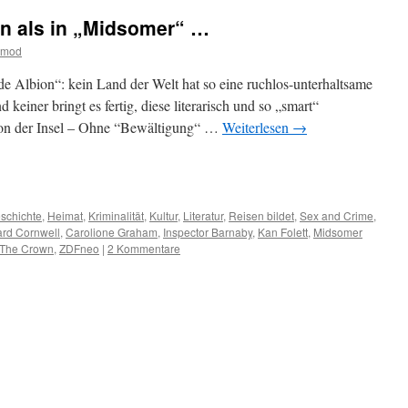
n als in „Midsomer“ …
tmod
fide Albion“: kein Land der Welt hat so eine ruchlos-unterhaltsame
 keiner bringt es fertig, diese literarisch und so „smart“
 von der Insel – Ohne “Bewältigung“ …
Weiterlesen
→
m
er
schichte
,
Heimat
,
Kriminalität
,
Kultur
,
Literatur
,
Reisen bildet
,
Sex and Crime
,
rd Cornwell
,
Carolione Graham
,
Inspector Barnaby
,
Kan Folett
,
Midsomer
The Crown
,
ZDFneo
|
2 Kommentare