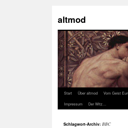
Zum
Inhalt
altmod
springen
Start
Über altmod
Vom Geist Eu
Impressum
Der Witz…
BBC
Schlagwort-Archiv: