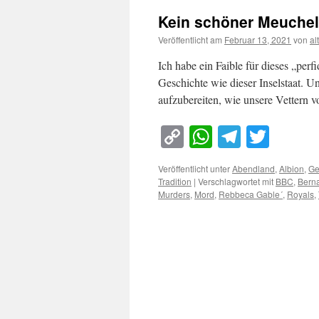
Kein schöner Meuchel
Veröffentlicht am
Februar 13, 2021
von
al
Ich habe ein Faible für dieses „per
Geschichte wie dieser Inselstaat. Und
aufzubereiten, wie unsere Vettern
Copy
WhatsApp
Telegra
Twitt
Link
Veröffentlicht unter
Abendland
,
Albion
,
Ge
Tradition
|
Verschlagwortet mit
BBC
,
Berna
Murders
,
Mord
,
Rebbeca Gable´
,
Royals
,