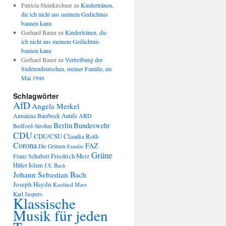
Patricia Steinkirchner
zu
Kindertränen,
die ich nicht aus meinem Gedächtnis
bannen kann
Gerhard Bauer
zu
Kindertränen, die
ich nicht aus meinem Gedächtnis
bannen kann
Gerhard Bauer
zu
Vertreibung der
Sudetendeutschen, meiner Familie, im
Mai 1946
Schlagwörter
AfD
Angela Merkel
Annalena Baerbock
Antifa
ARD
Berlin
Bundeswehr
Bedford-Strohm
CDU
CDU/CSU
Claudia Roth
Corona
FAZ
Die Grünen
Familie
Grüne
Friedrich Merz
Franz Schubert
Hitler
Islam
J.S. Bach
Johann Sebastian Bach
Joseph Haydn
Kardinal Marx
Karl Jaspers
Klassische
Musik für jeden