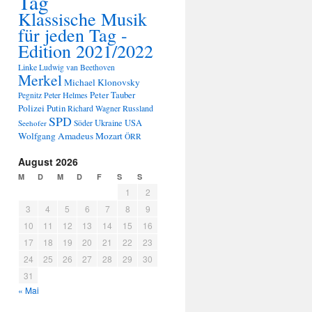
Tag
Klassische Musik
für jeden Tag -
Edition 2021/2022
Linke
Ludwig van Beethoven
Merkel
Michael Klonovsky
Peter Tauber
Peter Helmes
Pegnitz
Polizei
Putin
Russland
Richard Wagner
SPD
Ukraine
USA
Seehofer
Söder
Wolfgang Amadeus Mozart
ÖRR
August 2026
M
D
M
D
F
S
S
1
2
3
4
5
6
7
8
9
10
11
12
13
14
15
16
17
18
19
20
21
22
23
24
25
26
27
28
29
30
31
« Mai