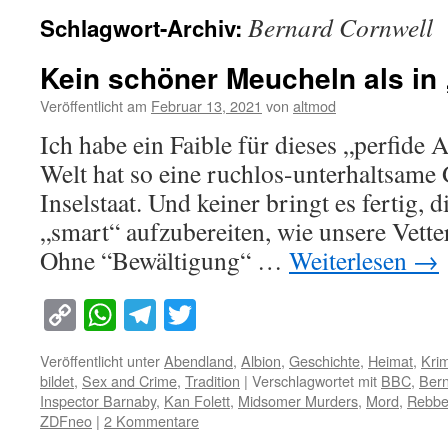
Bernard Cornwell
Schlagwort-Archiv:
Kein schöner Meucheln als i
Veröffentlicht am
Februar 13, 2021
von
altmod
Ich habe ein Faible für dieses „perfide 
Welt hat so eine ruchlos-unterhaltsame 
Inselstaat. Und keiner bringt es fertig, d
„smart“ aufzubereiten, wie unsere Vette
Ohne “Bewältigung“ …
Weiterlesen
→
Copy
WhatsApp
Telegram
Twitter
Link
Veröffentlicht unter
Abendland
,
Albion
,
Geschichte
,
Heimat
,
Krim
bildet
,
Sex and Crime
,
Tradition
|
Verschlagwortet mit
BBC
,
Bern
Inspector Barnaby
,
Kan Folett
,
Midsomer Murders
,
Mord
,
Rebbe
ZDFneo
|
2 Kommentare