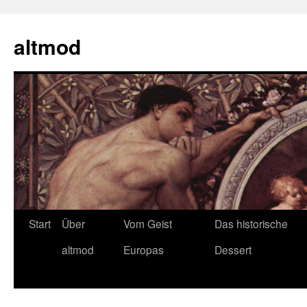
Zum
Inhalt
altmod
springen
Start
Über
Vom Geist
Das historische
altmod
Europas
Dessert