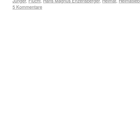
Jünger
,
Flucht
,
Hans Magnus Enzensberger
,
Heimat
,
Heimatlie
5 Kommentare