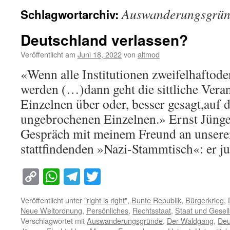
Auswanderungsgrü
Schlagwortarchiv:
Deutschland verlassen?
Veröffentlicht am
Juni 18, 2022
von
altmod
«Wenn alle Institutionen zweifelhaftode
werden (…)dann geht die sittliche Ver
Einzelnen über oder, besser gesagt,auf 
ungebrochenen Einzelnen.» Ernst Jüng
Gespräch mit meinem Freund an unserem
stattfindenden »Nazi-Stammtisch«: er 
Copy
WhatsApp
Telegram
Twitter
Link
Veröffentlicht unter
"right is right"
,
Bunte Republik
,
Bürgerkrieg
,
Neue Weltordnung
,
Persönliches
,
Rechtsstaat
,
Staat und Gesell
Verschlagwortet mit
Auswanderungsgründe
,
Der Waldgang
,
Deu