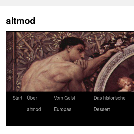
Zum
Inhalt
altmod
springen
Start
Über
Vom Geist
Das historische
altmod
Europas
Dessert