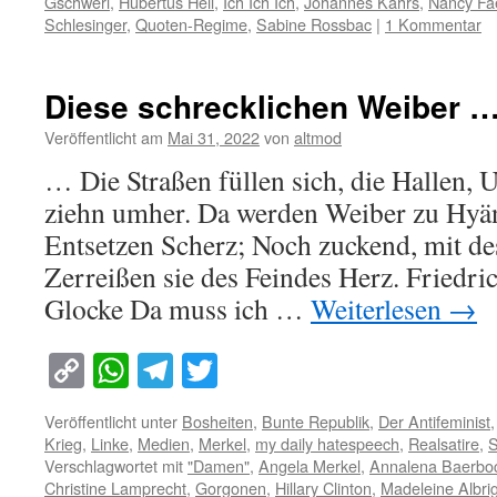
Gschwerl
,
Hubertus Heil
,
Ich Ich Ich
,
Johannes Kahrs
,
Nancy Fa
Schlesinger
,
Quoten-Regime
,
Sabine Rossbac
|
1 Kommentar
Diese schrecklichen Weiber 
Veröffentlicht am
Mai 31, 2022
von
altmod
… Die Straßen füllen sich, die Hallen
ziehn umher. Da werden Weiber zu Hyän
Entsetzen Scherz; Noch zuckend, mit de
Zerreißen sie des Feindes Herz. Friedric
Glocke Da muss ich …
Weiterlesen
→
Copy
WhatsApp
Telegram
Twitter
Link
Veröffentlicht unter
Bosheiten
,
Bunte Republik
,
Der Antifeminist
Krieg
,
Linke
,
Medien
,
Merkel
,
my daily hatespeech
,
Realsatire
,
S
Verschlagwortet mit
"Damen"
,
Angela Merkel
,
Annalena Baerbo
Christine Lamprecht
,
Gorgonen
,
Hillary Clinton
,
Madeleine Albri