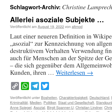
Christine Lamprech
Schlagwort-Archiv:
Allerlei asoziale Subjekte …
Veröffentlicht am
August 19, 2022
von
altmod
Laut einer neueren Definition in Wikipe
„asozial“ zur Kennzeichnung von allgem
destruktivem Verhalten Verwendung find
auch für Menschen an der Spitze der Ges
– die sich gegenüber dem Allgemeinwohl
Kunden, ihren …
Weiterlesen
→
Copy
WhatsApp
Telegram
Twitter
Link
Veröffentlicht unter
Bosheiten
,
Charakterlosigkeit
,
Deutschland
,
Kriminalität
,
Medien
,
Politiker
,
Staat und Gesellschaft
,
Standpun
Anne Spiegel
,
Asozial
,
Birgit Spanner-U
,
Christian Lindner
,
Chri