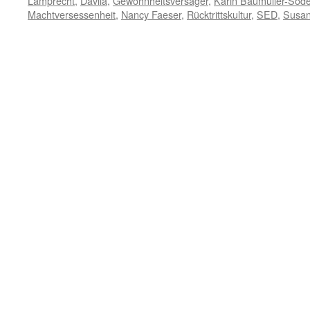
Lamprecht
,
Davila
,
Gewohnheitsversager
,
Karin Baumüller-Söde
Machtversessenheit
,
Nancy Faeser
,
Rücktrittskultur
,
SED
,
Susan