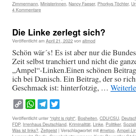
Zimmermann
,
Ministerinnen
,
Nancy Faeser
,
Phorkys Töchter
,
Ur
4 Kommentare
Die Linke zerlegt sich?
Veröffentlicht am
April 21, 2022
von
altmod
Schön wär´s! Es ist aber nur die Bundes
Zeit selbst tranchiert und nicht die ganz
„Ampel“-Linken.Einen schönen Beitrag
ich bei Danisch. Ein Beitrag, der so ri
Geschmack ist: hinterfotzig, …
Weiterl
Copy
WhatsApp
Telegram
Twitter
Link
Veröffentlicht unter
"right is right"
,
Bosheiten
,
CDU/CSU
,
Deutsc
FDP
,
Irrenhaus Deutschland
,
Kriminalität
,
Linke
,
Politiker
,
Sozial
Was ist links?
,
Zeitgeist
|
Verschlagwortet mit
#metoo
,
Ampel-Li