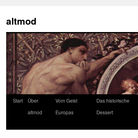
Zum
Inhalt
altmod
springen
Start
Über
Vom Geist
Das historische
altmod
Europas
Dessert