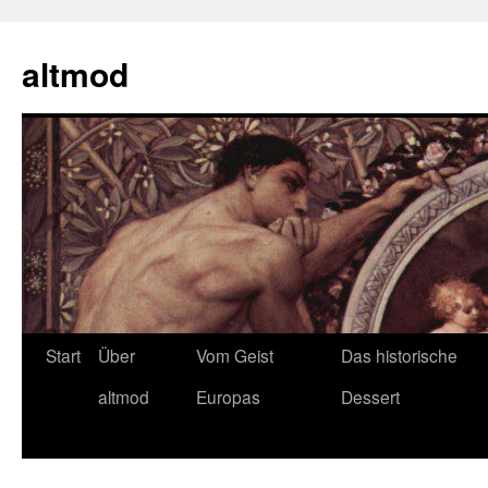
Zum
Inhalt
altmod
springen
Start
Über
Vom Geist
Das historische
altmod
Europas
Dessert