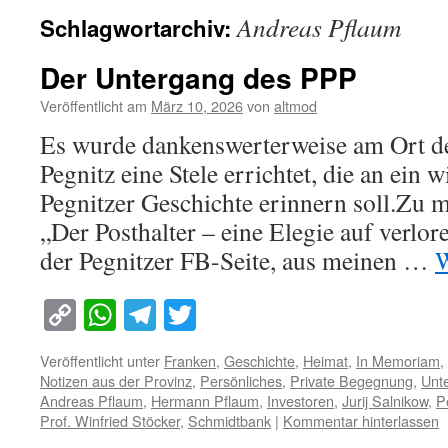
Andreas Pflaum
Schlagwortarchiv:
Der Untergang des PPP
Veröffentlicht am
März 10, 2026
von
altmod
Es wurde dankenswerterweise am Ort de
Pegnitz eine Stele errichtet, die an ein 
Pegnitzer Geschichte erinnern soll.Zu 
„Der Posthalter – eine Elegie auf verlor
der Pegnitzer FB-Seite, aus meinen …
W
Copy
WhatsApp
Telegram
Twitter
Link
Veröffentlicht unter
Franken
,
Geschichte
,
Heimat
,
In Memoriam
,
Notizen aus der Provinz
,
Persönliches
,
Private Begegnung
,
Unt
Andreas Pflaum
,
Hermann Pflaum
,
Investoren
,
Jurij Salnikow
,
P
Prof. Winfried Stöcker
,
Schmidtbank
|
Kommentar hinterlassen