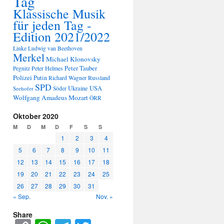
Tag
Klassische Musik
für jeden Tag -
Edition 2021/2022
Linke
Ludwig van Beethoven
Merkel
Michael Klonovsky
Peter Tauber
Peter Helmes
Pegnitz
Polizei
Putin
Russland
Richard Wagner
SPD
Ukraine
USA
Seehofer
Söder
Wolfgang Amadeus Mozart
ÖRR
Oktober 2020
M
D
M
D
F
S
S
1
2
3
4
5
6
7
8
9
10
11
12
13
14
15
16
17
18
19
20
21
22
23
24
25
26
27
28
29
30
31
« Sep.
Nov. »
Share