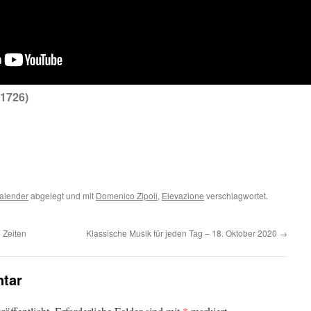
 1726)
m
er
alender
abgelegt und mit
Domenico Zipoli
,
Elevazione
verschlagwortet.
 Zeiten
Klassische Musik für jeden Tag – 18. Oktober 2020
→
tar