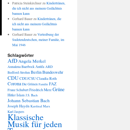
Patricia Steinkirchner
zu
Kindertränen,
die ich nicht aus meinem Gedächtnis
bannen kann
Gerhard Bauer
zu
Kindertränen, die
ich nicht aus meinem Gedächtnis
bannen kann
Gerhard Bauer
zu
Vertreibung der
Sudetendeutschen, meiner Familie, im
Mai 1946
Schlagwörter
AfD
Angela Merkel
Annalena Baerbock
Antifa
ARD
Berlin
Bundeswehr
Bedford-Strohm
CDU
CDU/CSU
Claudia Roth
Corona
FAZ
Die Grünen
Familie
Grüne
Friedrich Merz
Franz Schubert
Hitler
Islam
J.S. Bach
Johann Sebastian Bach
Joseph Haydn
Kardinal Marx
Karl Jaspers
Klassische
Musik für jeden