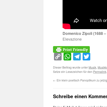
Domenico Zipoli (1688 –
Elevazione
Copy
WhatsApp
Telegra
Twitt
Link
Dieser Beitrag wurde unter
Musik
,
Musikk
Setze ein Lesezeichen für den
Permalink
.
←
Ein klein poetisch Panoptikum zu jetzig
Schreibe einen Kommen