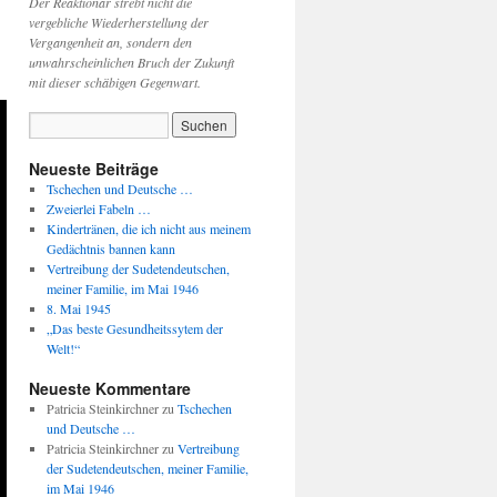
Der Reaktionär strebt nicht die
vergebliche Wiederherstellung der
Vergangenheit an, sondern den
unwahrscheinlichen Bruch der Zukunft
mit dieser schäbigen Gegenwart.
Neueste Beiträge
Tschechen und Deutsche …
Zweierlei Fabeln …
Kindertränen, die ich nicht aus meinem
Gedächtnis bannen kann
Vertreibung der Sudetendeutschen,
meiner Familie, im Mai 1946
8. Mai 1945
„Das beste Gesundheitssytem der
Welt!“
Neueste Kommentare
Patricia Steinkirchner
zu
Tschechen
und Deutsche …
Patricia Steinkirchner
zu
Vertreibung
der Sudetendeutschen, meiner Familie,
im Mai 1946