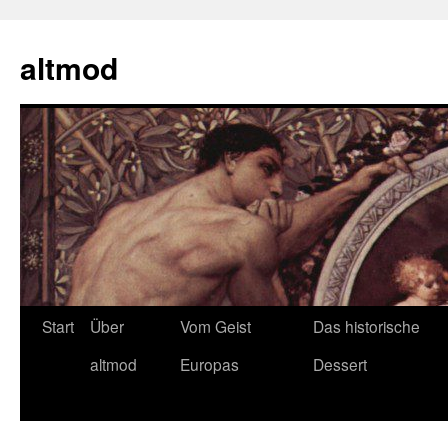
Zum
Inhalt
altmod
springen
Start
Über
Vom Geist
Das historische
altmod
Europas
Dessert