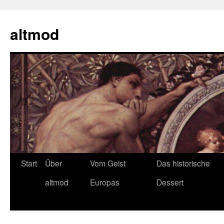
Zum
Inhalt
altmod
springen
Start
Über
Vom Geist
Das historische
altmod
Europas
Dessert