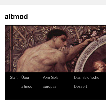
Zum
Inhalt
altmod
springen
Start
Über
Vom Geist
Das historische
altmod
Europas
Dessert