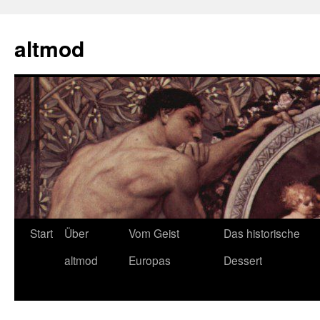
Zum
Inhalt
altmod
springen
Start
Über
Vom Geist
Das historische
altmod
Europas
Dessert