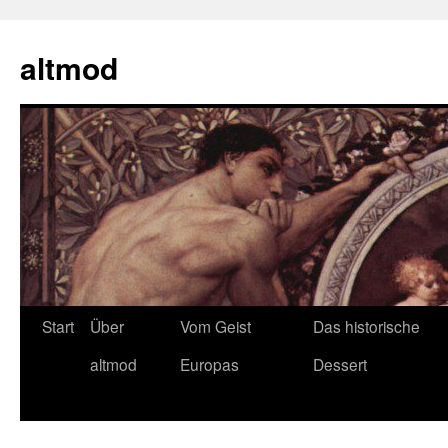
Zum
Inhalt
altmod
springen
Start
Über
Vom Geist
Das historische
altmod
Europas
Dessert