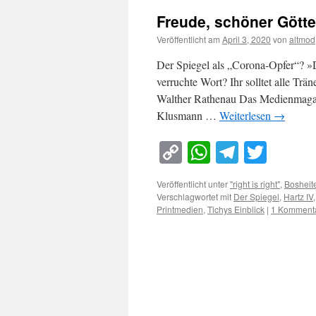
Freude, schöner Gött
Veröffentlicht am
April 3, 2020
von
altmod
Der Spiegel als „Corona-Opfer“? »Di
verruchte Wort? Ihr solltet alle Tr
Walther Rathenau Das Medienmagaz
Klusmann …
Weiterlesen
→
Copy
WhatsApp
Telegra
Twitt
Link
Veröffentlicht unter
"right is right"
,
Bosheit
Verschlagwortet mit
Der Spiegel
,
Hartz IV
Printmedien
,
Tichys Einblick
|
1 Komment