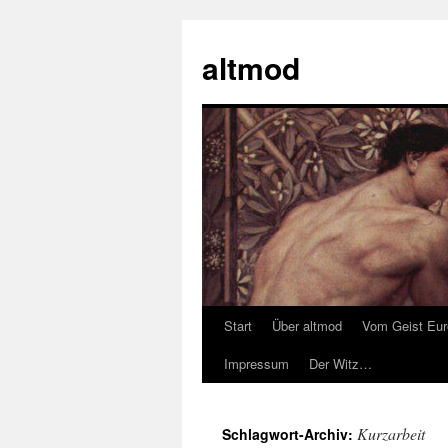
Zum
Inhalt
altmod
springen
Start
Über altmod
Vom Geist Eu
Impressum
Der Witz…
Kurzarbeit
Schlagwort-Archiv: