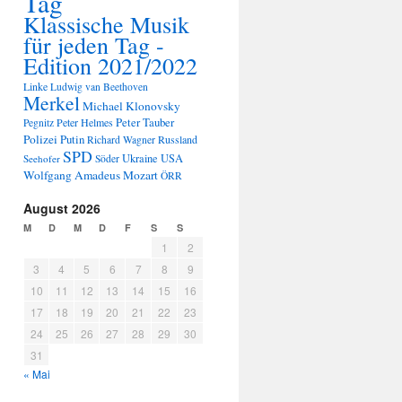
Tag
Klassische Musik
für jeden Tag -
Edition 2021/2022
Linke
Ludwig van Beethoven
Merkel
Michael Klonovsky
Peter Tauber
Peter Helmes
Pegnitz
Polizei
Putin
Russland
Richard Wagner
SPD
Ukraine
USA
Seehofer
Söder
Wolfgang Amadeus Mozart
ÖRR
August 2026
M
D
M
D
F
S
S
1
2
3
4
5
6
7
8
9
10
11
12
13
14
15
16
17
18
19
20
21
22
23
24
25
26
27
28
29
30
31
« Mai