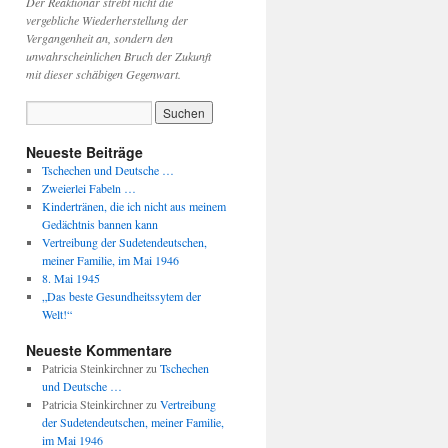
Der Reaktionär strebt nicht die
vergebliche Wiederherstellung der
Vergangenheit an, sondern den
unwahrscheinlichen Bruch der Zukunft
mit dieser schäbigen Gegenwart.
Neueste Beiträge
Tschechen und Deutsche …
Zweierlei Fabeln …
Kindertränen, die ich nicht aus meinem
Gedächtnis bannen kann
Vertreibung der Sudetendeutschen,
meiner Familie, im Mai 1946
8. Mai 1945
„Das beste Gesundheitssytem der
Welt!“
Neueste Kommentare
Patricia Steinkirchner
zu
Tschechen
und Deutsche …
Patricia Steinkirchner
zu
Vertreibung
der Sudetendeutschen, meiner Familie,
im Mai 1946