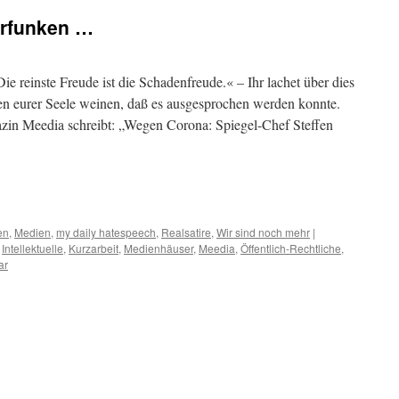
erfunken …
e reinste Freude ist die Schadenfreude.« – Ihr lachet über dies
änen eurer Seele weinen, daß es ausgesprochen werden konnte.
in Meedia schreibt: „Wegen Corona: Spiegel-Chef Steffen
m
er
en
,
Medien
,
my daily hatespeech
,
Realsatire
,
Wir sind noch mehr
|
,
Intellektuelle
,
Kurzarbeit
,
Medienhäuser
,
Meedia
,
Öffentlich-Rechtliche
,
ar