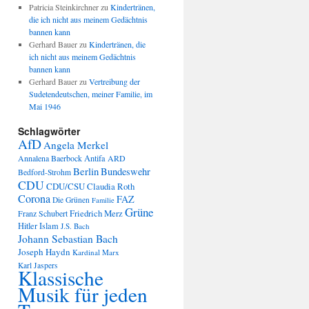
Patricia Steinkirchner
zu
Kindertränen,
die ich nicht aus meinem Gedächtnis
bannen kann
Gerhard Bauer
zu
Kindertränen, die
ich nicht aus meinem Gedächtnis
bannen kann
Gerhard Bauer
zu
Vertreibung der
Sudetendeutschen, meiner Familie, im
Mai 1946
Schlagwörter
AfD
Angela Merkel
Annalena Baerbock
Antifa
ARD
Berlin
Bundeswehr
Bedford-Strohm
CDU
CDU/CSU
Claudia Roth
Corona
FAZ
Die Grünen
Familie
Grüne
Friedrich Merz
Franz Schubert
Hitler
Islam
J.S. Bach
Johann Sebastian Bach
Joseph Haydn
Kardinal Marx
Karl Jaspers
Klassische
Musik für jeden