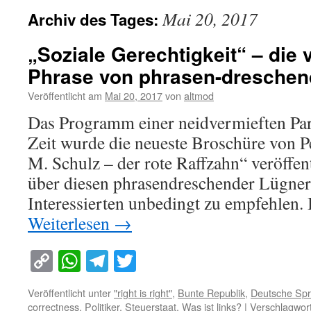
Mai 20, 2017
Archiv des Tages:
„Soziale Gerechtigkeit“ – die 
Phrase von phrasen-dresche
Veröffentlicht am
Mai 20, 2017
von
altmod
Das Programm einer neidvermieften Par
Zeit wurde die neueste Broschüre von 
M. Schulz – der rote Raffzahn“ veröffent
über diesen phrasendreschender Lügner 
Interessierten unbedingt zu empfehlen. 
Weiterlesen
→
Copy
WhatsApp
Telegram
Twitter
Link
Veröffentlicht unter
"right is right"
,
Bunte Republik
,
Deutsche Sp
correctness
,
Politiker
,
Steuerstaat
,
Was ist links?
|
Verschlagwort