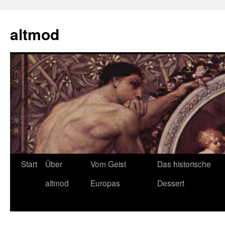
Zum
Inhalt
altmod
springen
Start
Über
Vom Geist
Das historische
altmod
Europas
Dessert