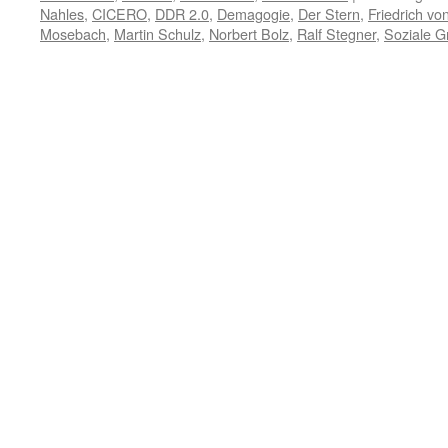
Nahles
,
CICERO
,
DDR 2.0
,
Demagogie
,
Der Stern
,
Friedrich vo
Mosebach
,
Martin Schulz
,
Norbert Bolz
,
Ralf Stegner
,
Soziale Gr