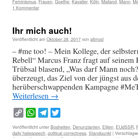
Feminismus
,
Frauen
,
Goethe
,
Kavalier
,
Köln
,
Mailand
,
Mann
,
Me
1 Kommentar
Ihr mich auch!
Veröffentlicht am
Oktober 28, 2017
von
altmod
– #me too! – Mein Kollege, der selbste
Rebell“ Marcus Franz fragt auf seinem 
Trübsal blasend, „Was darf Mann noch?
überzeugt, das Ziel von der jüngst aus
herüberschwappenden Kampagne #MeT
Weiterlesen
→
Copy
WhatsApp
Telegram
Twitter
Link
Veröffentlicht unter
Bosheiten
,
Denunzianten
,
Eliten
,
EUdSSR
,
daily hatespeech
,
political correctness
,
Standpunkt
|
Verschlagwo