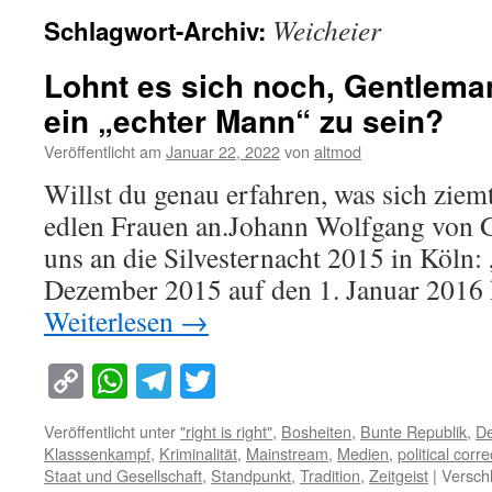
Weicheier
Schlagwort-Archiv:
Lohnt es sich noch, Gentleman
ein „echter Mann“ zu sein?
Veröffentlicht am
Januar 22, 2022
von
altmod
Willst du genau erfahren, was sich ziemt
edlen Frauen an.Johann Wolfgang von 
uns an die Silvesternacht 2015 in Köln:
Dezember 2015 auf den 1. Januar 2016
Weiterlesen
→
Copy
WhatsApp
Telegram
Twitter
Link
Veröffentlicht unter
"right is right"
,
Bosheiten
,
Bunte Republik
,
De
Klasssenkampf
,
Kriminalität
,
Mainstream
,
Medien
,
political corr
Staat und Gesellschaft
,
Standpunkt
,
Tradition
,
Zeitgeist
|
Versch