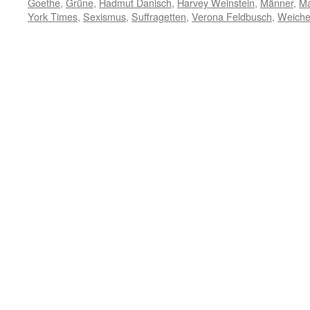
Goethe
,
Grüne
,
Hadmut Danisch
,
Harvey Weinstein
,
Männer
,
Ma
York Times
,
Sexismus
,
Suffragetten
,
Verona Feldbusch
,
Weiche