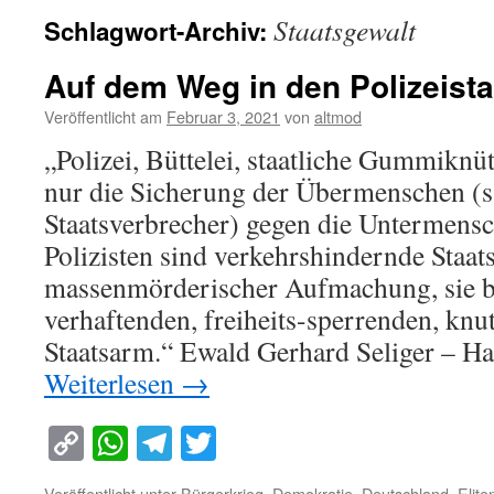
Staatsgewalt
Schlagwort-Archiv:
Auf dem Weg in den Polizeista
Veröffentlicht am
Februar 3, 2021
von
altmod
„Polizei, Büttelei, staatliche Gummiknüt
nur die Sicherung der Übermenschen (s
Staatsverbrecher) gegen die Untermensch
Polizisten sind verkehrshindernde Staat
massenmörderischer Aufmachung, sie b
verhaftenden, freiheits-sperrenden, kn
Staatsarm.“ Ewald Gerhard Seliger – 
Weiterlesen
→
Copy
WhatsApp
Telegram
Twitter
Link
Veröffentlicht unter
Bürgerkrieg
,
Demokratie
,
Deutschland
,
Elite