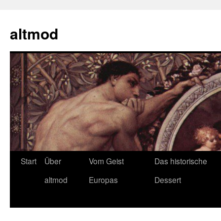
Zum
Inhalt
altmod
springen
Start
Über
Vom Geist
Das historische
altmod
Europas
Dessert