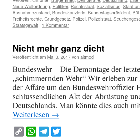
Neue Weltordnung
,
Politiker
,
Rechtsstaat
,
Sozialismus
,
Staat un
Ausnahmezustand
,
Bundeskanzlerin
,
Bundestagspräsident
,
Büt
Freiheitsrechte
,
Grundgesetz
,
Polizei
,
Polizeistaat
,
Seuchengese
Staatsgewalt
|
1 Kommentar
Nicht mehr ganz dicht
Veröffentlicht am
Mai 3, 2017
von
altmod
Bundeswehr – Die Demontage der letzte
„schimmernden Wehr“ Wir erleben zur Z
der Affäre um den Bundeswehroffizier 
schlussendlichen Akt der Abrüstung u
Deutschlands. Man könnte dies auch m
Weiterlesen
→
Copy
WhatsApp
Telegram
Twitter