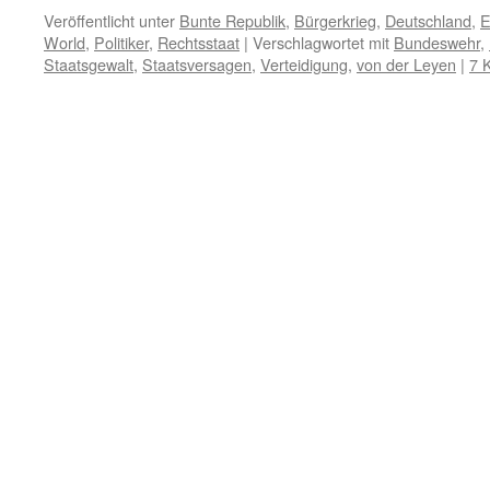
Link
Veröffentlicht unter
Bunte Republik
,
Bürgerkrieg
,
Deutschland
,
E
World
,
Politiker
,
Rechtsstaat
|
Verschlagwortet mit
Bundeswehr
,
Staatsgewalt
,
Staatsversagen
,
Verteidigung
,
von der Leyen
|
7 