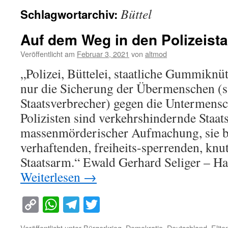
Büttel
Schlagwortarchiv:
Auf dem Weg in den Polizeista
Veröffentlicht am
Februar 3, 2021
von
altmod
„Polizei, Büttelei, staatliche Gummiknüt
nur die Sicherung der Übermenschen (s
Staatsverbrecher) gegen die Untermensch
Polizisten sind verkehrshindernde Staat
massenmörderischer Aufmachung, sie b
verhaftenden, freiheits-sperrenden, kn
Staatsarm.“ Ewald Gerhard Seliger – 
Weiterlesen
→
Copy
WhatsApp
Telegram
Twitter
Link
Veröffentlicht unter
Bürgerkrieg
,
Demokratie
,
Deutschland
,
Elite