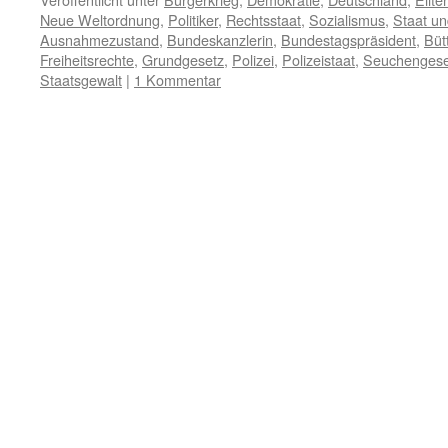
Neue Weltordnung
,
Politiker
,
Rechtsstaat
,
Sozialismus
,
Staat un
Ausnahmezustand
,
Bundeskanzlerin
,
Bundestagspräsident
,
Büt
Freiheitsrechte
,
Grundgesetz
,
Polizei
,
Polizeistaat
,
Seuchengese
Staatsgewalt
|
1 Kommentar