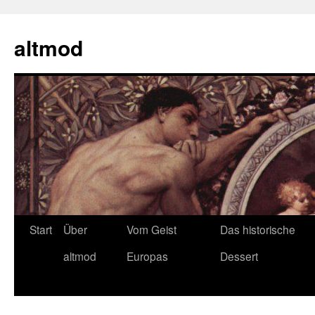
Zum
Inhalt
altmod
springen
Start
Über
Vom Geist
Das historische
altmod
Europas
Dessert