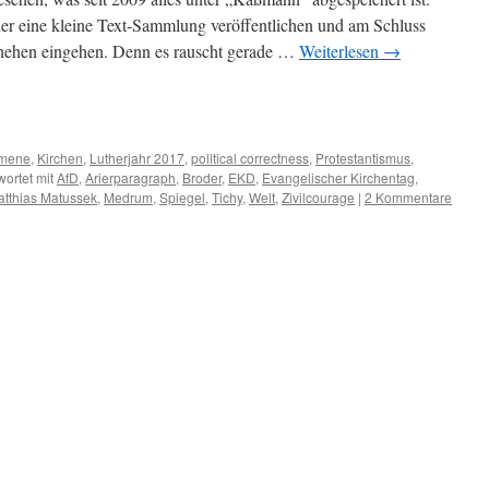
er eine kleine Text-Sammlung veröffentlichen und am Schluss
schehen eingehen. Denn es rauscht gerade …
Weiterlesen
→
m
er
umene
,
Kirchen
,
Lutherjahr 2017
,
political correctness
,
Protestantismus
,
ortet mit
AfD
,
Arierparagraph
,
Broder
,
EKD
,
Evangelischer Kirchentag
,
tthias Matussek
,
Medrum
,
Spiegel
,
Tichy
,
Welt
,
Zivilcourage
|
2 Kommentare