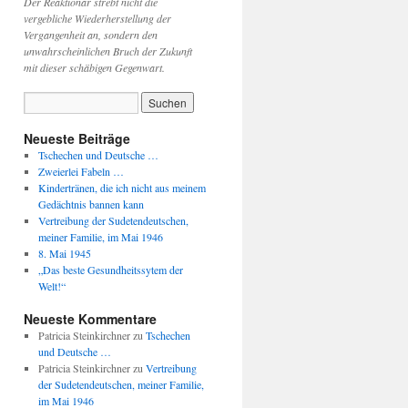
Der Reaktionär strebt nicht die
vergebliche Wiederherstellung der
Vergangenheit an, sondern den
unwahrscheinlichen Bruch der Zukunft
mit dieser schäbigen Gegenwart.
Neueste Beiträge
Tschechen und Deutsche …
Zweierlei Fabeln …
Kindertränen, die ich nicht aus meinem
Gedächtnis bannen kann
Vertreibung der Sudetendeutschen,
meiner Familie, im Mai 1946
8. Mai 1945
„Das beste Gesundheitssytem der
Welt!“
Neueste Kommentare
Patricia Steinkirchner
zu
Tschechen
und Deutsche …
Patricia Steinkirchner
zu
Vertreibung
der Sudetendeutschen, meiner Familie,
im Mai 1946