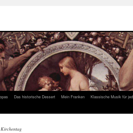
ropas
Das historische Dessert
Mein Franken
Klassische Musik für je
 Kirchentag