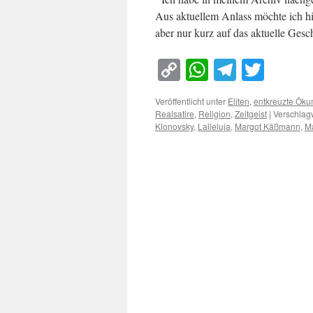
Aus aktuellem Anlass möchte ich hi
aber nur kurz auf das aktuelle Ge
Copy
WhatsApp
Telegra
Twitt
Link
Veröffentlicht unter
Eliten
,
entkreuzte Ök
Realsatire
,
Religion
,
Zeitgeist
|
Verschlagw
Klonovsky
,
Lalleluja
,
Margot Käßmann
,
Ma