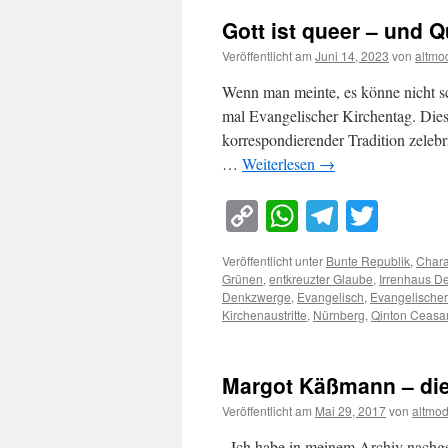
Gott ist queer – und Q
Veröffentlicht am
Juni 14, 2023
von
altmo
Wenn man meinte, es könne nicht s
mal Evangelischer Kirchentag. Dies
korrespondierender Tradition zelebr
…
Weiterlesen
→
Copy
WhatsApp
Telegra
Twitt
Link
Veröffentlicht unter
Bunte Republik
,
Chara
Grünen
,
entkreuzter Glaube
,
Irrenhaus D
Denkzwerge
,
Evangelisch
,
Evangelischer
Kirchenaustritte
,
Nürnberg
,
Qinton Ceasa
Margot Käßmann – di
Veröffentlicht am
Mai 29, 2017
von
altmo
Ich habe in meinem Archiv nachges