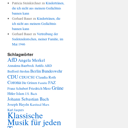
Patricia Steinkirchner
zu
Kindertränen,
die ich nicht aus meinem Gedächtnis
bannen kann
Gerhard Bauer
zu
Kindertränen, die
ich nicht aus meinem Gedächtnis
bannen kann
Gerhard Bauer
zu
Vertreibung der
Sudetendeutschen, meiner Familie, im
Mai 1946
Schlagwörter
AfD
Angela Merkel
Annalena Baerbock
Antifa
ARD
Berlin
Bundeswehr
Bedford-Strohm
CDU
CDU/CSU
Claudia Roth
Corona
FAZ
Die Grünen
Familie
Grüne
Friedrich Merz
Franz Schubert
Hitler
Islam
J.S. Bach
Johann Sebastian Bach
Joseph Haydn
Kardinal Marx
Karl Jaspers
Klassische
Musik für jeden