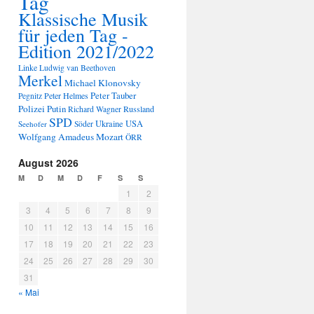
Tag
Klassische Musik
für jeden Tag -
Edition 2021/2022
Linke
Ludwig van Beethoven
Merkel
Michael Klonovsky
Peter Tauber
Peter Helmes
Pegnitz
Polizei
Putin
Russland
Richard Wagner
SPD
Ukraine
USA
Seehofer
Söder
Wolfgang Amadeus Mozart
ÖRR
August 2026
M
D
M
D
F
S
S
1
2
3
4
5
6
7
8
9
10
11
12
13
14
15
16
17
18
19
20
21
22
23
24
25
26
27
28
29
30
31
« Mai