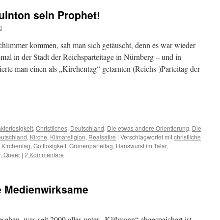
uinton sein Prophet!
d
chlimmer kommen, sah man sich getäuscht, denn es war wieder
mal in der Stadt der Reichsparteitage in Nürnberg – und in
ierte man einen als „Kirchentag“ getarnten (Reichs-)Parteitag der
m
er
kterlosigkeit
,
Christliches
,
Deutschland
,
Die etwas andere Orientierung
,
Die
eutschland
,
Kirche
,
Klimareligion
,
Realsatire
|
Verschlagwortet mit
christliche
 Kirchentag
,
Gottlosigkeit
,
Grünenparteitag
,
Hanswurst im Talar
,
r
,
Queer
|
2 Kommentare
e Medienwirksame
d
ehen, was seit 2009 alles unter „Käßmann“ abgespeichert ist.