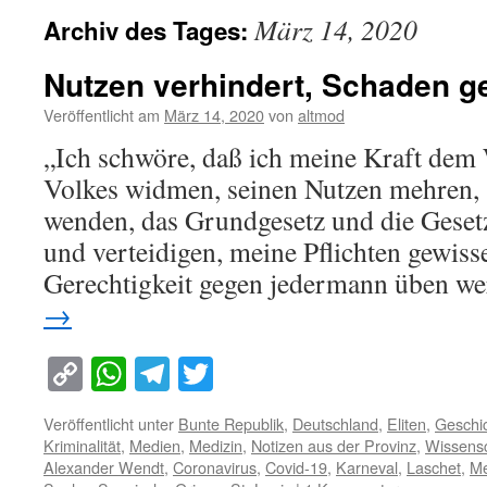
März 14, 2020
Archiv des Tages:
Nutzen verhindert, Schaden 
Veröffentlicht am
März 14, 2020
von
altmod
„Ich schwöre, daß ich meine Kraft dem
Volkes widmen, seinen Nutzen mehren,
wenden, das Grundgesetz und die Gese
und verteidigen, meine Pflichten gewiss
Gerechtigkeit gegen jedermann üben w
→
Copy
WhatsApp
Telegram
Twitter
Link
Veröffentlicht unter
Bunte Republik
,
Deutschland
,
Eliten
,
Geschi
Kriminalität
,
Medien
,
Medizin
,
Notizen aus der Provinz
,
Wissensc
Alexander Wendt
,
Coronavirus
,
Covid-19
,
Karneval
,
Laschet
,
Me