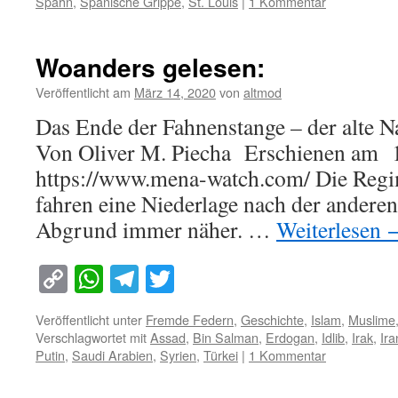
Spahn
,
Spanische Grippe
,
St. Louis
|
1 Kommentar
Woanders gelesen:
Veröffentlicht am
März 14, 2020
von
altmod
Das Ende der Fahnenstange – der alte N
Von Oliver M. Piecha Erschienen am 
https://www.mena-watch.com/ Die Regi
fahren eine Niederlage nach der andere
Abgrund immer näher. …
Weiterlesen
Copy
WhatsApp
Telegram
Twitter
Link
Veröffentlicht unter
Fremde Federn
,
Geschichte
,
Islam
,
Muslime
Verschlagwortet mit
Assad
,
Bin Salman
,
Erdogan
,
Idlib
,
Irak
,
Ira
Putin
,
Saudi Arabien
,
Syrien
,
Türkei
|
1 Kommentar