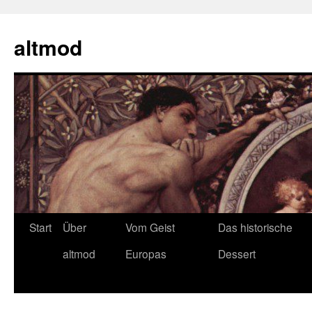
Zum
Inhalt
altmod
springen
Start
Über
Vom Geist
Das historische
altmod
Europas
Dessert