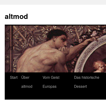
Zum
Inhalt
altmod
springen
Start
Über
Vom Geist
Das historische
altmod
Europas
Dessert