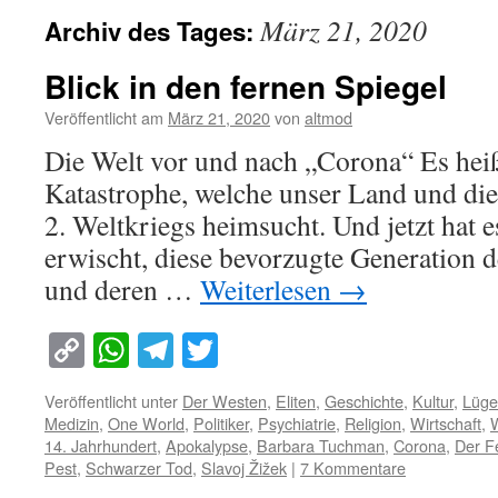
März 21, 2020
Archiv des Tages:
Blick in den fernen Spiegel
Veröffentlicht am
März 21, 2020
von
altmod
Die Welt vor und nach „Corona“ Es heißt
Katastrophe, welche unser Land und die
2. Weltkriegs heimsucht. Und jetzt hat e
erwischt, diese bevorzugte Generation
und deren …
Weiterlesen
→
Copy
WhatsApp
Telegram
Twitter
Link
Veröffentlicht unter
Der Westen
,
Eliten
,
Geschichte
,
Kultur
,
Lüge
Medizin
,
One World
,
Politiker
,
Psychiatrie
,
Religion
,
Wirtschaft
,
14. Jahrhundert
,
Apokalypse
,
Barbara Tuchman
,
Corona
,
Der F
Pest
,
Schwarzer Tod
,
Slavoj Žižek
|
7 Kommentare