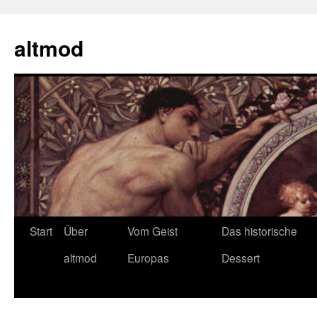
Zum
Inhalt
altmod
springen
Start
Über
Vom Geist
Das historische
altmod
Europas
Dessert