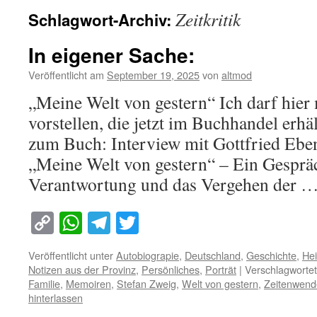
Zeitkritik
Schlagwort-Archiv:
In eigener Sache:
Veröffentlicht am
September 19, 2025
von
altmod
„Meine Welt von gestern“ Ich darf hie
vorstellen, die jetzt im Buchhandel erhäl
zum Buch: Interview mit Gottfried Eb
„Meine Welt von gestern“ – Ein Gesprä
Verantwortung und das Vergehen der 
Copy
WhatsApp
Telegram
Twitter
Link
Veröffentlicht unter
Autobiograpie
,
Deutschland
,
Geschichte
,
He
Notizen aus der Provinz
,
Persönliches
,
Porträt
|
Verschlagwortet
Familie
,
Memoiren
,
Stefan Zweig
,
Welt von gestern
,
Zeitenwend
hinterlassen