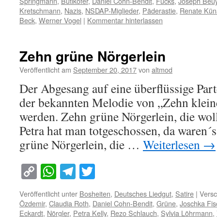
Springmann
,
Bütikofer
,
Daniel Cohn-Bendit
,
Fücks
,
Joseph Beu
Kretschmann
,
Nazis
,
NSDAP-Miglieder
,
Päderastie
,
Renate Kün
Beck
,
Werner Vogel
|
Kommentar hinterlassen
Zehn grüne Nörgerlein
Veröffentlicht am
September 20, 2017
von
altmod
Der Abgesang auf eine überflüssige Part
der bekannten Melodie von „Zehn klein
werden. Zehn grüne Nörgerlein, die wollt
Petra hat man totgeschossen, da waren´
grüne Nörgerlein, die …
Weiterlesen
→
Copy
WhatsApp
Telegram
Twitter
Link
Veröffentlicht unter
Bosheiten
,
Deutsches Liedgut
,
Satire
|
Versc
Özdemir
,
Claudia Roth
,
Daniel Cohn-Bendit
,
Grüne
,
Joschka Fis
Eckardt
,
Nörgler
,
Petra Kelly
,
Rezo Schlauch
,
Sylvia Löhrmann
,