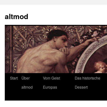
Zum
Inhalt
altmod
springen
Start
Über
Vom Geist
Das historische
altmod
Europas
Dessert