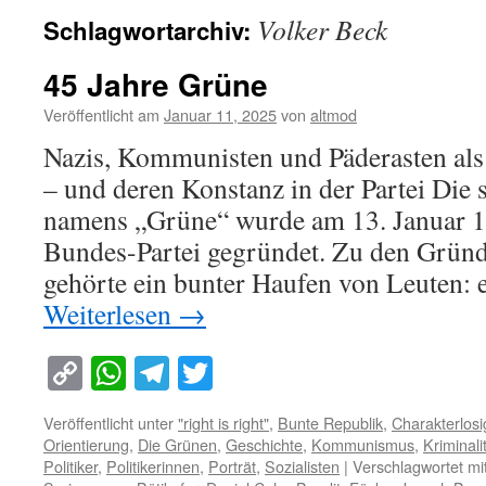
Volker Beck
Schlagwortarchiv:
45 Jahre Grüne
Veröffentlicht am
Januar 11, 2025
von
altmod
Nazis, Kommunisten und Päderasten al
– und deren Konstanz in der Partei Di
namens „Grüne“ wurde am 13. Januar 19
Bundes-Partei gegründet. Zu den Grün
gehörte ein bunter Haufen von Leuten:
Weiterlesen
→
Copy
WhatsApp
Telegram
Twitter
Link
Veröffentlicht unter
"right is right"
,
Bunte Republik
,
Charakterlosi
Orientierung
,
Die Grünen
,
Geschichte
,
Kommunismus
,
Kriminali
Politiker
,
Politikerinnen
,
Porträt
,
Sozialisten
|
Verschlagwortet mi