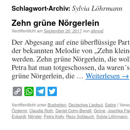
Sylvia Löhrmann
Schlagwort-Archiv:
Zehn grüne Nörgerlein
Veröffentlicht am
September 20, 2017
von
altmod
Der Abgesang auf eine überflüssige Part
der bekannten Melodie von „Zehn klein
werden. Zehn grüne Nörgerlein, die wollt
Petra hat man totgeschossen, da waren´
grüne Nörgerlein, die …
Weiterlesen
→
Copy
WhatsApp
Telegram
Twitter
Link
Veröffentlicht unter
Bosheiten
,
Deutsches Liedgut
,
Satire
|
Versc
Özdemir
,
Claudia Roth
,
Daniel Cohn-Bendit
,
Grüne
,
Joschka Fis
Eckardt
,
Nörgler
,
Petra Kelly
,
Rezo Schlauch
,
Sylvia Löhrmann
,