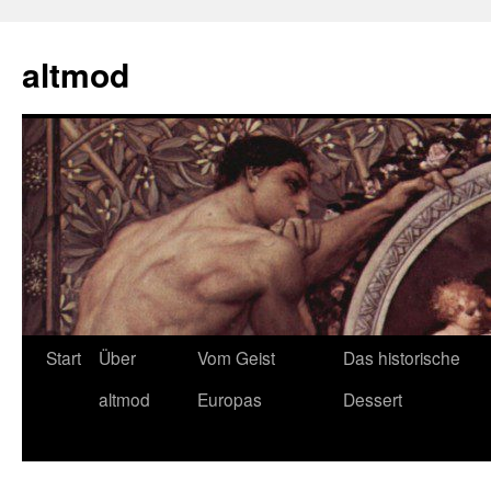
Zum
Inhalt
altmod
springen
Start
Über
Vom Geist
Das historische
altmod
Europas
Dessert