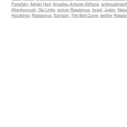
Panofsky
,
Adrian Hart
,
Amadeu-Antonio-Stiftung
,
antimuslimisc
Attenborough
,
Die Linke
,
grüner Rassismus
,
Israel
,
Juden
,
Natu
Hoodbhoy
,
Rassismus
,
Sarrazin
,
The Bell Curve
,
weißer Rassi