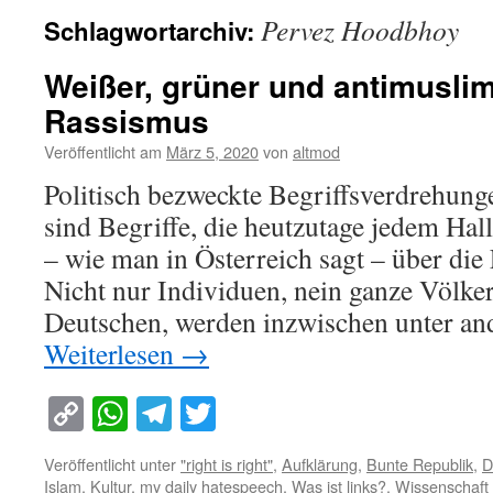
Pervez Hoodbhoy
Schlagwortarchiv:
Weißer, grüner und antimusli
Rassismus
Veröffentlicht am
März 5, 2020
von
altmod
Politisch bezweckte Begriffsverdrehunge
sind Begriffe, die heutzutage jedem Hal
– wie man in Österreich sagt – über di
Nicht nur Individuen, nein ganze Völker
Deutschen, werden inzwischen unter a
Weiterlesen
→
Copy
WhatsApp
Telegram
Twitter
Link
Veröffentlicht unter
"right is right"
,
Aufklärung
,
Bunte Republik
,
D
Islam
,
Kultur
,
my daily hatespeech
,
Was ist links?
,
Wissenschaft