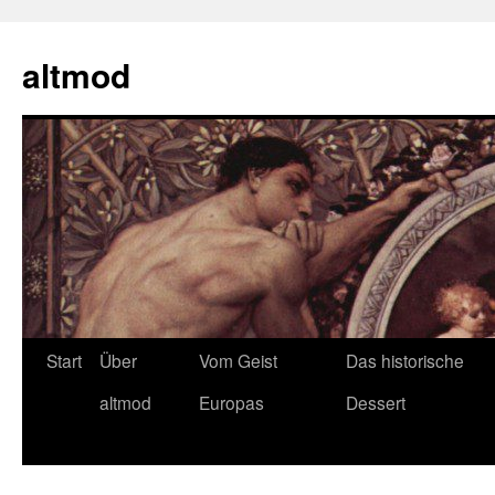
Zum
Inhalt
altmod
springen
Start
Über
Vom Geist
Das historische
altmod
Europas
Dessert