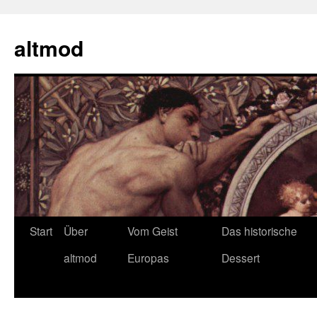
Zum
Inhalt
altmod
springen
Start
Über
Vom Geist
Das historische
altmod
Europas
Dessert