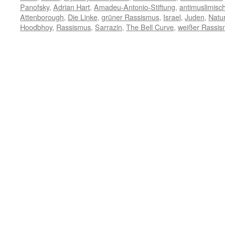
Panofsky
,
Adrian Hart
,
Amadeu-Antonio-Stiftung
,
antimuslimisc
Attenborough
,
Die Linke
,
grüner Rassismus
,
Israel
,
Juden
,
Natu
Hoodbhoy
,
Rassismus
,
Sarrazin
,
The Bell Curve
,
weißer Rassi