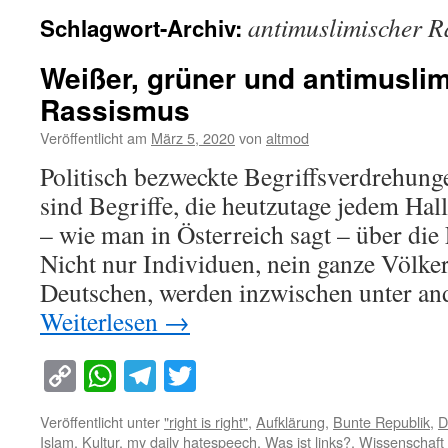
antimuslimischer R
Schlagwort-Archiv:
Weißer, grüner und antimusli
Rassismus
Veröffentlicht am
März 5, 2020
von
altmod
Politisch bezweckte Begriffsverdrehunge
sind Begriffe, die heutzutage jedem Hal
– wie man in Österreich sagt – über di
Nicht nur Individuen, nein ganze Völker
Deutschen, werden inzwischen unter a
Weiterlesen
→
Copy
WhatsApp
Telegram
Twitter
Link
Veröffentlicht unter
"right is right"
,
Aufklärung
,
Bunte Republik
,
D
Islam
,
Kultur
,
my daily hatespeech
,
Was ist links?
,
Wissenschaft