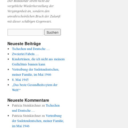
Der Reaktionär strebt nicht die
vergebliche Wiederherstellung der
Vergangenheit an, sondern den
unwahrscheinlichen Bruch der Zukunft
mit dieser schäbigen Gegenwart.
Neueste Beiträge
Tschechen und Deutsche …
Zweierlei Fabeln …
Kindertränen, die ich nicht aus meinem
Gedächtnis bannen kann
Vertreibung der Sudetendeutschen,
meiner Familie, im Mai 1946
8. Mai 1945
„Das beste Gesundheitssytem der
Welt!“
Neueste Kommentare
Patricia Steinkirchner
zu
Tschechen
und Deutsche …
Patricia Steinkirchner
zu
Vertreibung
der Sudetendeutschen, meiner Familie,
im Mai 1946