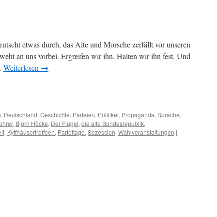
utscht etwas durch, das Alte und Morsche zerfällt vor unseren
ht an uns vorbei. Ergreifen wir ihn. Halten wir ihn fest. Und
 …
Weiterlesen
→
m
er
e
,
Deutschland
,
Geschichte
,
Parteien
,
Politiker
,
Propaganda
,
Sprache
,
ührer
,
Björn Höcke
,
Der Flügel
,
die alte Bundesrepublik
,
it
,
Kyffhäusertreffeen
,
Parteitage
,
Sezession
,
Wahlveranstaltungen
|