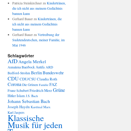
Patricia Steinkirchner
zu
Kindertränen,
die ich nicht aus meinem Gedächtnis
bannen kann
Gerhard Bauer
zu
Kindertränen, die
ich nicht aus meinem Gedächtnis
bannen kann
Gerhard Bauer
zu
Vertreibung der
Sudetendeutschen, meiner Familie, im
Mai 1946
Schlagwörter
AfD
Angela Merkel
Annalena Baerbock
Antifa
ARD
Berlin
Bundeswehr
Bedford-Strohm
CDU
CDU/CSU
Claudia Roth
Corona
FAZ
Die Grünen
Familie
Grüne
Friedrich Merz
Franz Schubert
Hitler
Islam
J.S. Bach
Johann Sebastian Bach
Joseph Haydn
Kardinal Marx
Karl Jaspers
Klassische
Musik für jeden