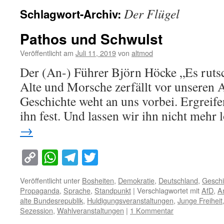
Der Flügel
Schlagwort-Archiv:
Pathos und Schwulst
Veröffentlicht am
Juli 11, 2019
von
altmod
Der (An-) Führer Björn Höcke „Es rutsc
Alte und Morsche zerfällt vor unseren 
Geschichte weht an uns vorbei. Ergreife
ihn fest. Und lassen wir ihn nicht mehr
→
Copy
WhatsApp
Telegram
Twitter
Link
Veröffentlicht unter
Bosheiten
,
Demokratie
,
Deutschland
,
Geschi
Propaganda
,
Sprache
,
Standpunkt
|
Verschlagwortet mit
AfD
,
A
alte Bundesrepublik
,
Huldigungsveranstaltungen
,
Junge Freiheit
Sezession
,
Wahlveranstaltungen
|
1 Kommentar