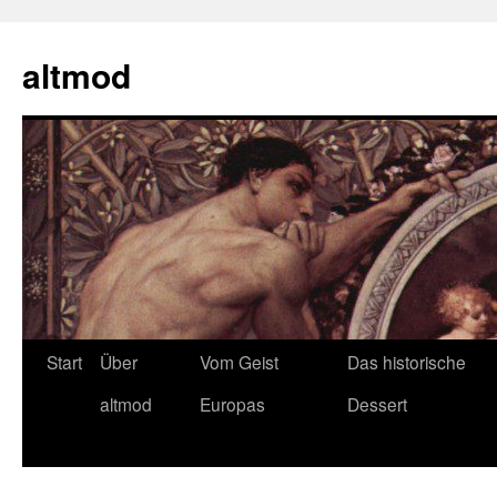
Zum
Inhalt
altmod
springen
Start
Über
Vom Geist
Das historische
altmod
Europas
Dessert