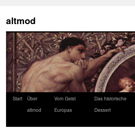
Zum
Inhalt
altmod
springen
Start
Über
Vom Geist
Das historische
altmod
Europas
Dessert