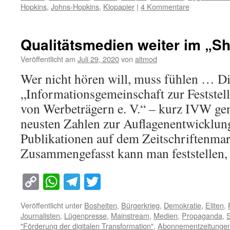
Hopkins
,
Johns-Hopkins
,
Klopapier
|
4 Kommentare
Qualitätsmedien weiter im „S
Veröffentlicht am
Juli 29, 2020
von
altmod
Wer nicht hören will, muss fühlen … D
„Informationsgemeinschaft zur Feststel
von Werbeträgern e. V.“ – kurz IVW gen
neusten Zahlen zur Auflagenentwicklun
Publikationen auf dem Zeitschriftenmark
Zusammengefasst kann man feststellen
Copy
WhatsApp
Telegram
Twitter
Link
Veröffentlicht unter
Bosheiten
,
Bürgerkrieg
,
Demokratie
,
Eliten
,
Journalisten
,
Lügenpresse
,
Mainstream
,
Medien
,
Propaganda
,
S
"Förderung der digitalen Transformation"
,
Abonnementzeitunge