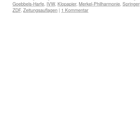
Goebbels-Harfe
,
IVW
,
Klopapier
,
Merkel-Philharmonie
,
Springer
ZDF
,
Zeitungsauflagen
|
1 Kommentar