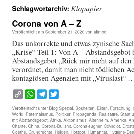
Klopapier
Schlagwortarchiv:
Corona von A – Z
Veröffentlicht am
September 21, 2020
von
altmod
Das unkorrekte und etwas zynische Sach
„Krise“ Teil 1: Von A – Abstandsgebot 
Abstandsgebot „Rück mir nicht auf den P
verordnet, damit man nicht tödlichen A
kontagiösen Agenzien mit „Viruslast“ 
Copy
WhatsApp
Telegram
Twitter
Link
Veröffentlicht unter
Blog Spezial
,
Bosheiten
,
Eliten
,
Forschung
,
World
,
Paternalismus
,
Politiker
,
Propaganda
,
Realsatire
,
Staat u
mit
Abstandsgebot
,
Afrika
,
Aktionismus
,
Altenheim
,
Amerika
,
An
Charite
,
China
,
Corona-Bullshit
,
Coronaleugner
,
Coviidiot
,
Drost
Goethe
,
Grundrechte
,
Helden
,
Hotspot
,
Humanität
,
Hygiene-De