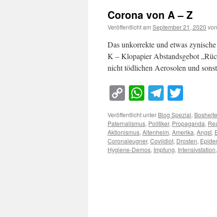
Corona von A – Z
Veröffentlicht am
September 21, 2020
vo
Das unkorrekte und etwas zynische 
K – Klopapier Abstandsgebot „Rück 
nicht tödlichen Aerosolen und sons
Copy
WhatsApp
Telegra
Twitt
Link
Veröffentlicht unter
Blog Spezial
,
Bosheit
Paternalismus
,
Politiker
,
Propaganda
,
Rea
Aktionismus
,
Altenheim
,
Amerika
,
Angst
,
Coronaleugner
,
Coviidiot
,
Drosten
,
Epide
Hygiene-Demos
,
Impfung
,
Intensivstation