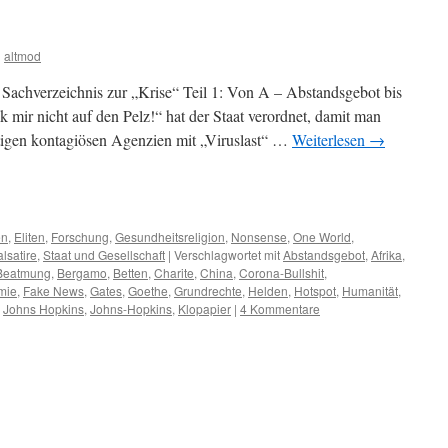
n
altmod
Sachverzeichnis zur „Krise“ Teil 1: Von A – Abstandsgebot bis
mir nicht auf den Pelz!“ hat der Staat verordnet, damit man
tigen kontagiösen Agenzien mit „Viruslast“ …
Weiterlesen
→
m
er
en
,
Eliten
,
Forschung
,
Gesundheitsreligion
,
Nonsense
,
One World
,
lsatire
,
Staat und Gesellschaft
|
Verschlagwortet mit
Abstandsgebot
,
Afrika
,
Beatmung
,
Bergamo
,
Betten
,
Charite
,
China
,
Corona-Bullshit
,
mie
,
Fake News
,
Gates
,
Goethe
,
Grundrechte
,
Helden
,
Hotspot
,
Humanität
,
,
Johns Hopkins
,
Johns-Hopkins
,
Klopapier
|
4 Kommentare