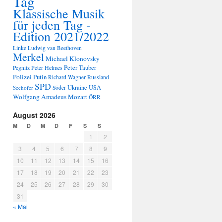
Tag
Klassische Musik
für jeden Tag -
Edition 2021/2022
Linke
Ludwig van Beethoven
Merkel
Michael Klonovsky
Peter Tauber
Peter Helmes
Pegnitz
Polizei
Putin
Russland
Richard Wagner
SPD
Ukraine
USA
Seehofer
Söder
Wolfgang Amadeus Mozart
ÖRR
August 2026
M
D
M
D
F
S
S
1
2
3
4
5
6
7
8
9
10
11
12
13
14
15
16
17
18
19
20
21
22
23
24
25
26
27
28
29
30
31
« Mai