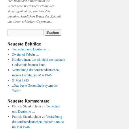
Der Reaktionär strebt nicht die
vergebliche Wiederherstellung der
Vergangenheit an, sondern den
unwahrscheinlichen Bruch der Zukunft
mit dieser schäbigen Gegenwart.
Neueste Beiträge
Tschechen und Deutsche …
Zweierlei Fabeln …
Kindertränen, die ich nicht aus meinem
Gedächtnis bannen kann
Vertreibung der Sudetendeutschen,
meiner Familie, im Mai 1946
8. Mai 1945
„Das beste Gesundheitssytem der
Welt!“
Neueste Kommentare
Patricia Steinkirchner
zu
Tschechen
und Deutsche …
Patricia Steinkirchner
zu
Vertreibung
der Sudetendeutschen, meiner Familie,
im Mai 1946