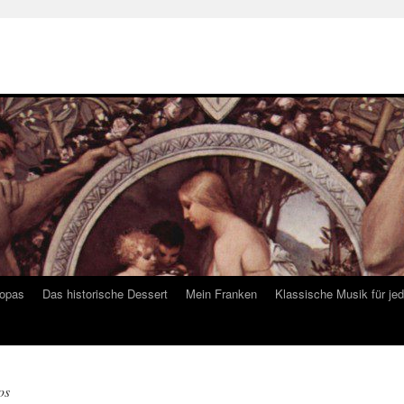
ropas
Das historische Dessert
Mein Franken
Klassische Musik für je
os