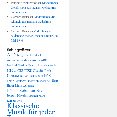
Patricia Steinkirchner
zu
Kindertränen,
die ich nicht aus meinem Gedächtnis
bannen kann
Gerhard Bauer
zu
Kindertränen, die
ich nicht aus meinem Gedächtnis
bannen kann
Gerhard Bauer
zu
Vertreibung der
Sudetendeutschen, meiner Familie, im
Mai 1946
Schlagwörter
AfD
Angela Merkel
Annalena Baerbock
Antifa
ARD
Berlin
Bundeswehr
Bedford-Strohm
CDU
CDU/CSU
Claudia Roth
Corona
FAZ
Die Grünen
Familie
Grüne
Friedrich Merz
Franz Schubert
Hitler
Islam
J.S. Bach
Johann Sebastian Bach
Joseph Haydn
Kardinal Marx
Karl Jaspers
Klassische
Musik für jeden