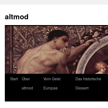
Zum
Inhalt
altmod
springen
Start
Über
Vom Geist
Das historische
altmod
Europas
Dessert