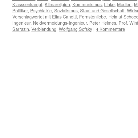
Klasssenkampf
,
Klimareligion
,
Kommunismus
,
Linke
,
Medien
,
M
Politiker
,
Psychiatrie
,
Sozialismus
,
Staat und Gesellschaft
,
Wirts
Verschlagwortet mit
Elias Canetti
,
Fernstenliebe
,
Helmut Schoe
Ingenieur
,
Neidvermeidungs-Ingenieur
,
Peter Helmes
,
Prof. Win
Sarrazin
,
Verblendung
,
Wolfgang Sofsky
|
4 Kommentare