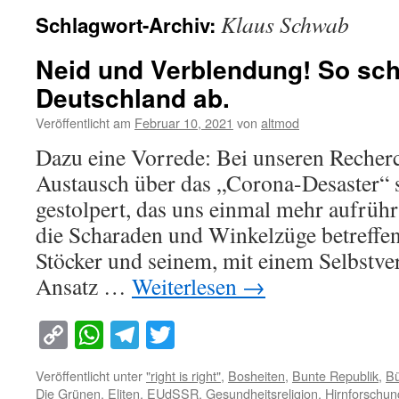
Klaus Schwab
Schlagwort-Archiv:
Neid und Verblendung! So scha
Deutschland ab.
Veröffentlicht am
Februar 10, 2021
von
altmod
Dazu eine Vorrede: Bei unseren Reche
Austausch über das „Corona-Desaster“ s
gestolpert, das uns einmal mehr aufrührt
die Scharaden und Winkelzüge betreffe
Stöcker und seinem, mit einem Selbstv
Ansatz …
Weiterlesen
→
Copy
WhatsApp
Telegram
Twitter
Link
Veröffentlicht unter
"right is right"
,
Bosheiten
,
Bunte Republik
,
Bü
Die Grünen
,
Eliten
,
EUdSSR
,
Gesundheitsreligion
,
Hirnforschun