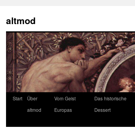
Zum
Inhalt
altmod
springen
Start
Über
Vom Geist
Das historische
altmod
Europas
Dessert