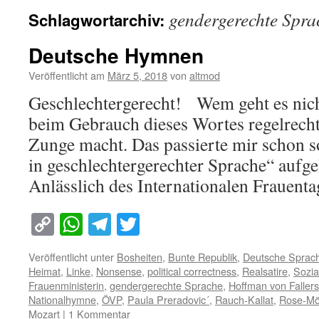
gendergerechte Spra
Schlagwortarchiv:
Deutsche Hymnen
Veröffentlicht am
März 5, 2018
von
altmod
Geschlechtergerecht! Wem geht es nich
beim Gebrauch dieses Wortes regelrecht
Zunge macht. Das passierte mir schon so,
in geschlechtergerechter Sprache“ aufge
Anlässlich des Internationalen Frauen
Copy
WhatsApp
Telegram
Twitter
Link
Veröffentlicht unter
Bosheiten
,
Bunte Republik
,
Deutsche Sprac
Heimat
,
Linke
,
Nonsense
,
political correctness
,
Realsatire
,
Sozia
Frauenministerin
,
gendergerechte Sprache
,
Hoffman von Faller
Nationalhymne
,
ÖVP
,
Paula Preradovic´
,
Rauch-Kallat
,
Rose-Mö
Mozart
|
1 Kommentar