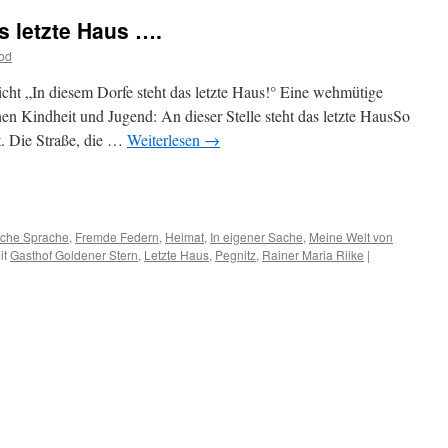
s letzte Haus ….
od
ht „In diesem Dorfe steht das letzte Haus!° Eine wehmütige
en Kindheit und Jugend: An dieser Stelle steht das letzte HausSo
t. Die Straße, die …
Weiterlesen
→
m
er
che Sprache
,
Fremde Federn
,
Heimat
,
In eigener Sache
,
Meine Welt von
it
Gasthof Goldener Stern
,
Letzte Haus
,
Pegnitz
,
Rainer Maria Rilke
|