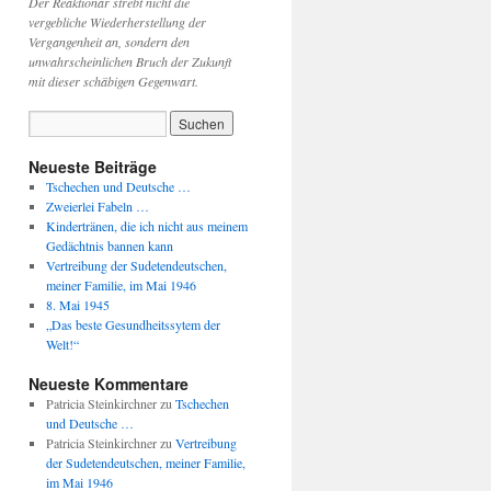
Der Reaktionär strebt nicht die
vergebliche Wiederherstellung der
Vergangenheit an, sondern den
unwahrscheinlichen Bruch der Zukunft
mit dieser schäbigen Gegenwart.
Neueste Beiträge
Tschechen und Deutsche …
Zweierlei Fabeln …
Kindertränen, die ich nicht aus meinem
Gedächtnis bannen kann
Vertreibung der Sudetendeutschen,
meiner Familie, im Mai 1946
8. Mai 1945
„Das beste Gesundheitssytem der
Welt!“
Neueste Kommentare
Patricia Steinkirchner
zu
Tschechen
und Deutsche …
Patricia Steinkirchner
zu
Vertreibung
der Sudetendeutschen, meiner Familie,
im Mai 1946