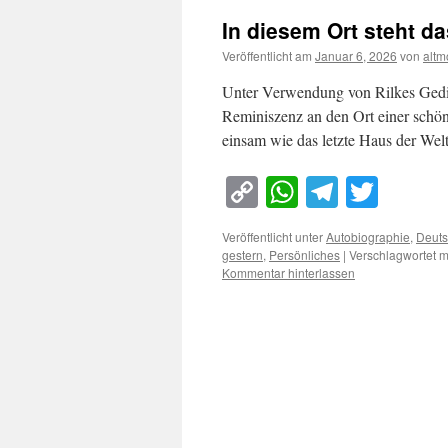
In diesem Ort steht da
Veröffentlicht am
Januar 6, 2026
von
altm
Unter Verwendung von Rilkes Gedic
Reminiszenz an den Ort einer schön
einsam wie das letzte Haus der Wel
Copy
WhatsApp
Telegra
Twitt
Link
Veröffentlicht unter
Autobiographie
,
Deuts
gestern
,
Persönliches
|
Verschlagwortet m
Kommentar hinterlassen