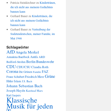
Patricia Steinkirchner
zu
Kindertränen,
die ich nicht aus meinem Gedächtnis
bannen kann
Gerhard Bauer
zu
Kindertränen, die
ich nicht aus meinem Gedächtnis
bannen kann
Gerhard Bauer
zu
Vertreibung der
Sudetendeutschen, meiner Familie, im
Mai 1946
Schlagwörter
AfD
Angela Merkel
Annalena Baerbock
Antifa
ARD
Berlin
Bundeswehr
Bedford-Strohm
CDU
CDU/CSU
Claudia Roth
Corona
FAZ
Die Grünen
Familie
Grüne
Friedrich Merz
Franz Schubert
Hitler
Islam
J.S. Bach
Johann Sebastian Bach
Joseph Haydn
Kardinal Marx
Karl Jaspers
Klassische
Musik für jeden