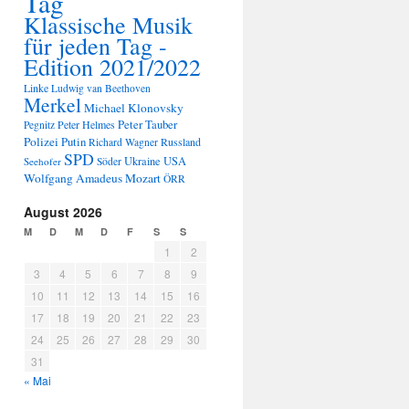
Tag
Klassische Musik
für jeden Tag -
Edition 2021/2022
Linke
Ludwig van Beethoven
Merkel
Michael Klonovsky
Peter Tauber
Peter Helmes
Pegnitz
Polizei
Putin
Russland
Richard Wagner
SPD
Ukraine
USA
Seehofer
Söder
Wolfgang Amadeus Mozart
ÖRR
August 2026
M
D
M
D
F
S
S
1
2
3
4
5
6
7
8
9
10
11
12
13
14
15
16
17
18
19
20
21
22
23
24
25
26
27
28
29
30
31
« Mai