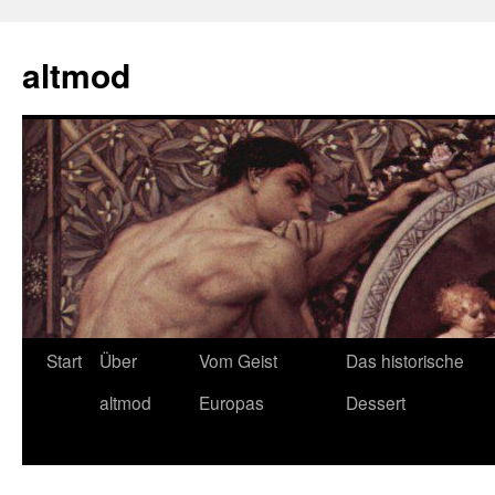
Zum
Inhalt
altmod
springen
Start
Über
Vom Geist
Das historische
altmod
Europas
Dessert