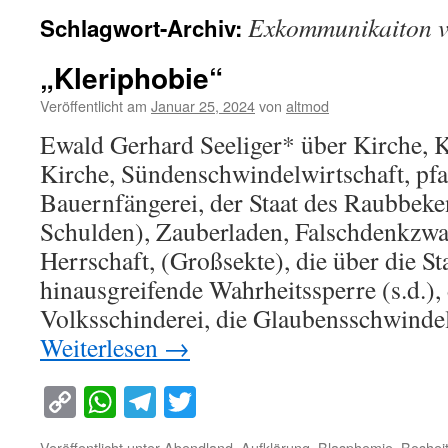
Exkommunikaiton v
Schlagwort-Archiv:
„Kleriphobie“
Veröffentlicht am
Januar 25, 2024
von
altmod
Ewald Gerhard Seeliger* über Kirche, Kl
Kirche, Sündenschwindelwirtschaft, pfa
Bauernfängerei, der Staat des Raubbeken
Schulden), Zauberladen, Falschdenkzw
Herrschaft, (Großsekte), die über die S
hinausgreifende Wahrheitssperre (s.d.), 
Volksschinderei, die Glaubensschwinde
Weiterlesen
→
Copy
WhatsApp
Telegram
Twitter
Link
Veröffentlicht unter
Abendland
,
Aufklärung
,
Blasphemie
,
Boshei