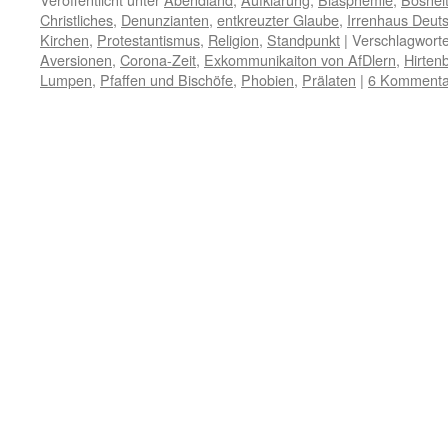
Christliches
,
Denunzianten
,
entkreuzter Glaube
,
Irrenhaus Deut
Kirchen
,
Protestantismus
,
Religion
,
Standpunkt
|
Verschlagworte
Aversionen
,
Corona-Zeit
,
Exkommunikaiton von AfDlern
,
Hirtenb
Lumpen
,
Pfaffen und Bischöfe
,
Phobien
,
Prälaten
|
6 Kommenta