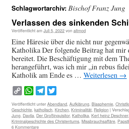
Bischof Franz Jung
Schlagwortarchiv:
Verlassen des sinkenden Schi
Veröffentlicht am
Juli 5, 2022
von
altmod
Eine Häresie über die nicht nur gegenwä
Katholika Der folgende Beitrag hat mi
bereitet. Die Beschäftigung mit dem Th
herangeführt, was ich mir „in rebus fidei
Katholik am Ende es …
Weiterlesen
→
Copy
WhatsApp
Telegram
Twitter
Link
Veröffentlicht unter
Abendland
,
Aufklärung
,
Blasphemie
,
Christl
Geschichte
,
katholisch
,
Kirchen
,
Kriminalität
,
Religion
|
Verschla
Jung
,
Davila
,
Der Großinquisitor
,
Katholika
,
Kerl heinz Deschner
Kriminalgeschichte des Christentums
,
Missbrauchsaffäre
,
Papst
6 Kommentare