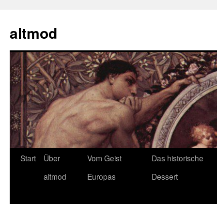
Zum
Inhalt
altmod
springen
Start
Über
Vom Geist
Das historische
altmod
Europas
Dessert