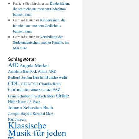
Patricia Steinkirchner
zu
Kindertränen,
die ich nicht aus meinem Gedächtnis
bannen kann
Gerhard Bauer
zu
Kindertränen, die
ich nicht aus meinem Gedächtnis
bannen kann
Gerhard Bauer
zu
Vertreibung der
Sudetendeutschen, meiner Familie, im
Mai 1946
Schlagwörter
AfD
Angela Merkel
Annalena Baerbock
Antifa
ARD
Berlin
Bundeswehr
Bedford-Strohm
CDU
CDU/CSU
Claudia Roth
Corona
FAZ
Die Grünen
Familie
Grüne
Friedrich Merz
Franz Schubert
Hitler
Islam
J.S. Bach
Johann Sebastian Bach
Joseph Haydn
Kardinal Marx
Karl Jaspers
Klassische
Musik für jeden