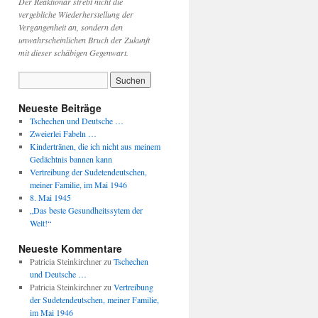
Der Reaktionär strebt nicht die
vergebliche Wiederherstellung der
Vergangenheit an, sondern den
unwahrscheinlichen Bruch der Zukunft
mit dieser schäbigen Gegenwart.
Neueste Beiträge
Tschechen und Deutsche …
Zweierlei Fabeln …
Kindertränen, die ich nicht aus meinem
Gedächtnis bannen kann
Vertreibung der Sudetendeutschen,
meiner Familie, im Mai 1946
8. Mai 1945
„Das beste Gesundheitssytem der
Welt!“
Neueste Kommentare
Patricia Steinkirchner
zu
Tschechen
und Deutsche …
Patricia Steinkirchner
zu
Vertreibung
der Sudetendeutschen, meiner Familie,
im Mai 1946