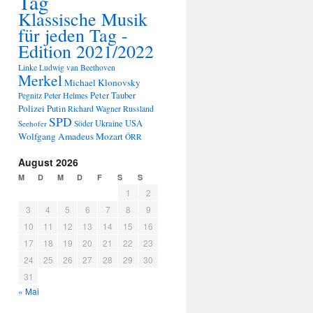
Tag
Klassische Musik
für jeden Tag -
Edition 2021/2022
Linke
Ludwig van Beethoven
Merkel
Michael Klonovsky
Peter Tauber
Peter Helmes
Pegnitz
Polizei
Putin
Russland
Richard Wagner
SPD
Ukraine
USA
Seehofer
Söder
Wolfgang Amadeus Mozart
ÖRR
August 2026
M
D
M
D
F
S
S
1
2
3
4
5
6
7
8
9
10
11
12
13
14
15
16
17
18
19
20
21
22
23
24
25
26
27
28
29
30
31
« Mai