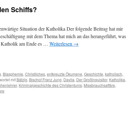
en Schiffs?
enwärtige Situation der Katholika Der folgende Beitrag hat mir
Beschäftigung mit dem Thema hat mich an das herangeführt, was
ter Katholik am Ende es …
Weiterlesen
→
m
er
g
,
Blasphemie
,
Christliches
,
entkreuzte Ökumene
,
Geschichte
,
katholisch
,
ortet mit
Bätzig
,
Bischof Franz Jung
,
Davila
,
Der Großinquisitor
,
Katholika
,
chenlehrer
,
Kriminalgeschichte des Christentums
,
Missbrauchsaffäre
,
are