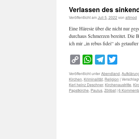
Verlassen des sinkend
Veröffentlicht am
Juli 5, 2022
von
altmod
Eine Häresie über die nicht nur geg
durchaus Schmerzen bereitet. Die 
ich mir „in rebus fidei“ als getauf
Copy
WhatsApp
Telegra
Twitt
Link
Veröffentlicht unter
Abendland
,
Aufklärun
Kirchen
,
Kriminalität
,
Religion
|
Verschlagw
Kerl heinz Deschner
,
Kirchenaustritte
,
Kir
Papstkirche
,
Paulus
,
Zölibat
|
6 Komment