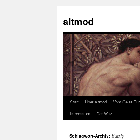
Zum
Inhalt
altmod
springen
Start
Über altmod
Vom Geist Eu
Impressum
Der Witz…
Bätzig
Schlagwort-Archiv: