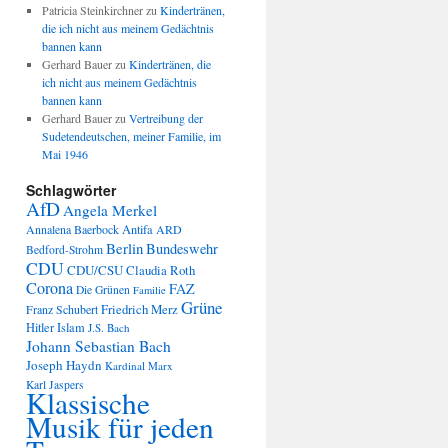
Patricia Steinkirchner
zu
Kindertränen,
die ich nicht aus meinem Gedächtnis
bannen kann
Gerhard Bauer
zu
Kindertränen, die
ich nicht aus meinem Gedächtnis
bannen kann
Gerhard Bauer
zu
Vertreibung der
Sudetendeutschen, meiner Familie, im
Mai 1946
Schlagwörter
AfD
Angela Merkel
Annalena Baerbock
Antifa
ARD
Berlin
Bundeswehr
Bedford-Strohm
CDU
CDU/CSU
Claudia Roth
Corona
FAZ
Die Grünen
Familie
Grüne
Friedrich Merz
Franz Schubert
Hitler
Islam
J.S. Bach
Johann Sebastian Bach
Joseph Haydn
Kardinal Marx
Karl Jaspers
Klassische
Musik für jeden