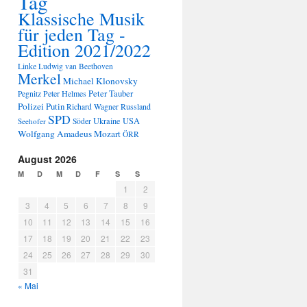
Tag
Klassische Musik
für jeden Tag -
Edition 2021/2022
Linke
Ludwig van Beethoven
Merkel
Michael Klonovsky
Peter Tauber
Peter Helmes
Pegnitz
Polizei
Putin
Russland
Richard Wagner
SPD
Ukraine
USA
Seehofer
Söder
Wolfgang Amadeus Mozart
ÖRR
August 2026
M
D
M
D
F
S
S
1
2
3
4
5
6
7
8
9
10
11
12
13
14
15
16
17
18
19
20
21
22
23
24
25
26
27
28
29
30
31
« Mai