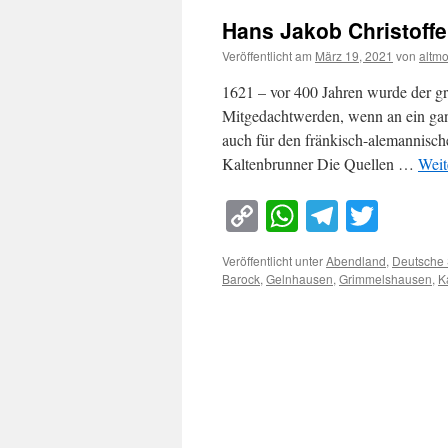
Hans Jakob Christoff
Veröffentlicht am
März 19, 2021
von
altm
1621 – vor 400 Jahren wurde der g
Mitgedachtwerden, wenn an ein gan
auch für den fränkisch-alemannisc
Kaltenbrunner Die Quellen …
Weit
Copy
WhatsApp
Telegra
Twitt
Link
Veröffentlicht unter
Abendland
,
Deutsche
Barock
,
Gelnhausen
,
Grimmelshausen
,
K