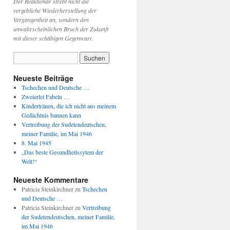
Der Reaktionär strebt nicht die
vergebliche Wiederherstellung der
Vergangenheit an, sondern den
unwahrscheinlichen Bruch der Zukunft
mit dieser schäbigen Gegenwart.
Neueste Beiträge
Tschechen und Deutsche …
Zweierlei Fabeln …
Kindertränen, die ich nicht aus meinem
Gedächtnis bannen kann
Vertreibung der Sudetendeutschen,
meiner Familie, im Mai 1946
8. Mai 1945
„Das beste Gesundheitssytem der
Welt!“
Neueste Kommentare
Patricia Steinkirchner
zu
Tschechen
und Deutsche …
Patricia Steinkirchner
zu
Vertreibung
der Sudetendeutschen, meiner Familie,
im Mai 1946