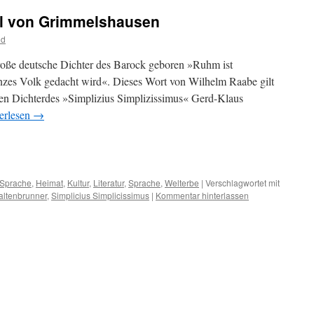
el von Grimmelshausen
od
roße deutsche Dichter des Barock geboren »Ruhm ist
zes Volk gedacht wird«. Dieses Wort von Wilhelm Raabe gilt
hen Dichterdes »Simplizius Simplizissimus« Gerd-Klaus
erlesen
→
m
er
 Sprache
,
Heimat
,
Kultur
,
Literatur
,
Sprache
,
Welterbe
|
Verschlagwortet mit
altenbrunner
,
Simplicius Simplicissimus
|
Kommentar hinterlassen