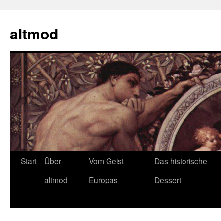
Zum
Inhalt
altmod
springen
Start
Über
Vom Geist
Das historische
altmod
Europas
Dessert