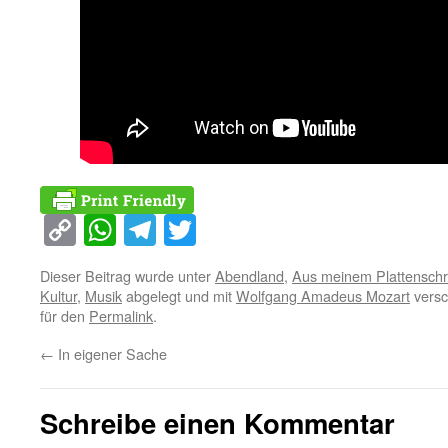
Copy
WhatsApp
Telegram
Twitter
Link
Dieser Beitrag wurde unter
Abendland
,
Aus meinem Plattensch
Kultur
,
Musik
abgelegt und mit
Wolfgang Amadeus Mozart
versc
für den
Permalink
.
←
In eigener Sache
Schreibe einen Kommentar