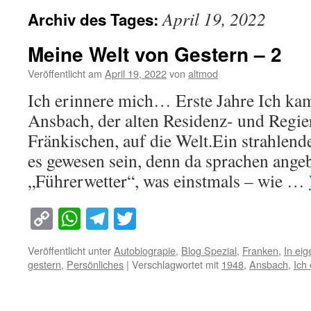
April 19, 2022
Archiv des Tages:
Meine Welt von Gestern – 2
Veröffentlicht am
April 19, 2022
von
altmod
Ich erinnere mich… Erste Jahre Ich ka
Ansbach, der alten Residenz- und Regie
Fränkischen, auf die Welt.Ein strahlen
es gewesen sein, denn da sprachen ange
„Führerwetter“, was einstmals – wie …
Copy
WhatsApp
Telegram
Twitter
Link
Veröffentlicht unter
Autobiograpie
,
Blog Spezial
,
Franken
,
In ei
gestern
,
Persönliches
|
Verschlagwortet mit
1948
,
Ansbach
,
Ich