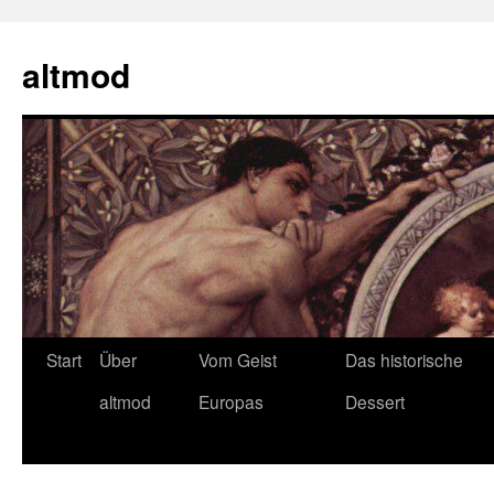
Zum
Inhalt
altmod
springen
Start
Über
Vom Geist
Das historische
altmod
Europas
Dessert