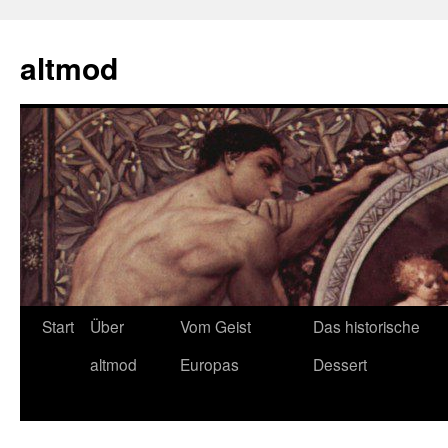
Zum
Inhalt
altmod
springen
Start
Über
Vom Geist
Das historische
altmod
Europas
Dessert