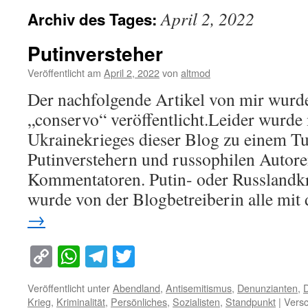
April 2, 2022
Archiv des Tages:
Putinversteher
Veröffentlicht am
April 2, 2022
von
altmod
Der nachfolgende Artikel von mir wurd
„conservo“ veröffentlicht.Leider wurde
Ukrainekrieges dieser Blog zu einem T
Putinverstehern und russophilen Autor
Kommentatoren. Putin- oder Russlandkr
wurde von der Blogbetreiberin alle mi
→
Copy
WhatsApp
Telegram
Twitter
Link
Veröffentlicht unter
Abendland
,
Antisemitismus
,
Denunzianten
,
Krieg
,
Kriminalität
,
Persönliches
,
Sozialisten
,
Standpunkt
|
Versc