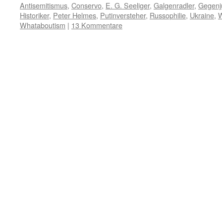
Antisemitismus
,
Conservo
,
E. G. Seeliger
,
Galgenradler
,
Gegenj
Historiker
,
Peter Helmes
,
Putinversteher
,
Russophilie
,
Ukraine
,
W
Whataboutism
|
13 Kommentare