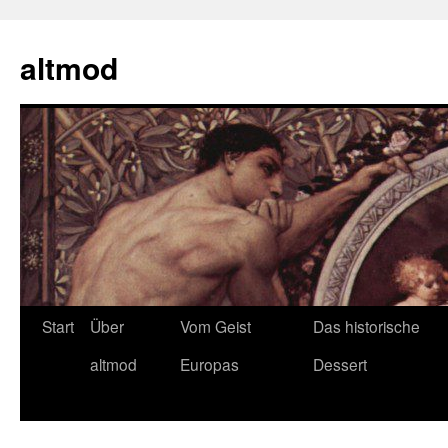
Zum
Inhalt
altmod
springen
Start
Über
Vom Geist
Das historische
altmod
Europas
Dessert