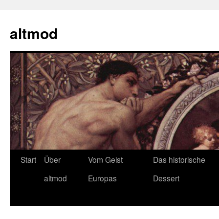
Zum
Inhalt
altmod
springen
Start
Über
Vom Geist
Das historische
altmod
Europas
Dessert