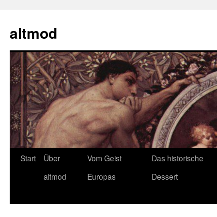
Zum
Inhalt
altmod
springen
Start
Über
Vom Geist
Das historische
altmod
Europas
Dessert