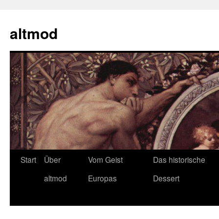
Zum
Inhalt
altmod
springen
Start
Über
Vom Geist
Das historische
altmod
Europas
Dessert