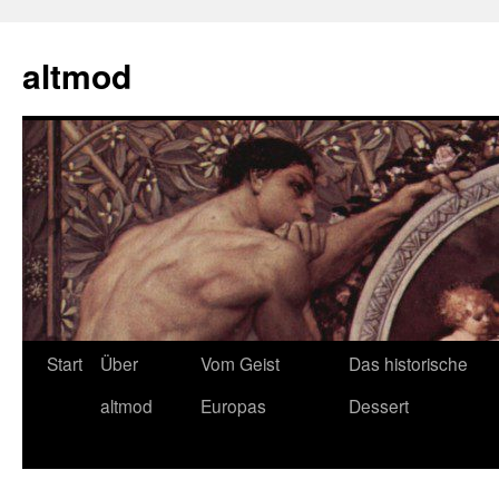
Zum
Inhalt
altmod
springen
Start
Über
Vom Geist
Das historische
altmod
Europas
Dessert