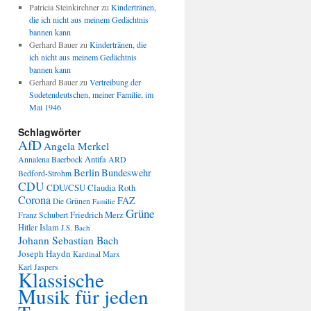
Patricia Steinkirchner
zu
Kindertränen,
die ich nicht aus meinem Gedächtnis
bannen kann
Gerhard Bauer
zu
Kindertränen, die
ich nicht aus meinem Gedächtnis
bannen kann
Gerhard Bauer
zu
Vertreibung der
Sudetendeutschen, meiner Familie, im
Mai 1946
Schlagwörter
AfD
Angela Merkel
Annalena Baerbock
Antifa
ARD
Berlin
Bundeswehr
Bedford-Strohm
CDU
CDU/CSU
Claudia Roth
Corona
FAZ
Die Grünen
Familie
Grüne
Friedrich Merz
Franz Schubert
Hitler
Islam
J.S. Bach
Johann Sebastian Bach
Joseph Haydn
Kardinal Marx
Karl Jaspers
Klassische
Musik für jeden