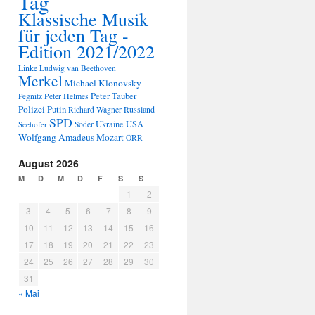
Tag
Klassische Musik
für jeden Tag -
Edition 2021/2022
Linke
Ludwig van Beethoven
Merkel
Michael Klonovsky
Peter Tauber
Peter Helmes
Pegnitz
Polizei
Putin
Russland
Richard Wagner
SPD
Ukraine
USA
Seehofer
Söder
Wolfgang Amadeus Mozart
ÖRR
August 2026
M
D
M
D
F
S
S
1
2
3
4
5
6
7
8
9
10
11
12
13
14
15
16
17
18
19
20
21
22
23
24
25
26
27
28
29
30
31
« Mai