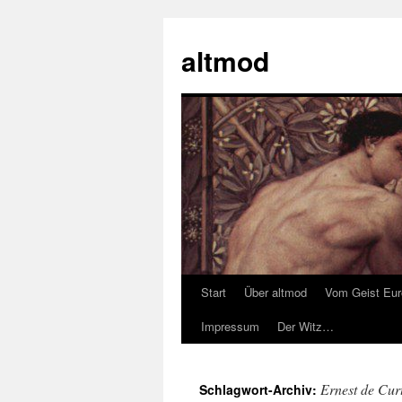
Zum
Inhalt
altmod
springen
Start
Über altmod
Vom Geist Eu
Impressum
Der Witz…
Ernest de Curt
Schlagwort-Archiv: