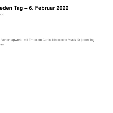
jeden Tag – 6. Februar 2022
mod
m
er
|
Verschlagwortet mit
Ernest de Curtis
,
Klassische Musik für jeden Tag -
sen