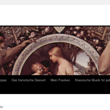
ropas
Das historische Dessert
Mein Franken
Klassische Musik für je
is