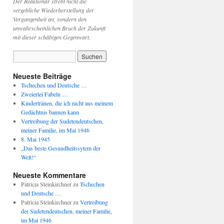
Der Reaktionär strebt nicht die
vergebliche Wiederherstellung der
Vergangenheit an, sondern den
unwahrscheinlichen Bruch der Zukunft
mit dieser schäbigen Gegenwart.
Neueste Beiträge
Tschechen und Deutsche …
Zweierlei Fabeln …
Kindertränen, die ich nicht aus meinem
Gedächtnis bannen kann
Vertreibung der Sudetendeutschen,
meiner Familie, im Mai 1946
8. Mai 1945
„Das beste Gesundheitssytem der
Welt!“
Neueste Kommentare
Patricia Steinkirchner
zu
Tschechen
und Deutsche …
Patricia Steinkirchner
zu
Vertreibung
der Sudetendeutschen, meiner Familie,
im Mai 1946