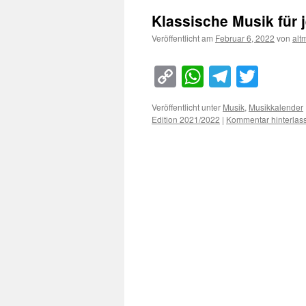
Klassische Musik für 
Veröffentlicht am
Februar 6, 2022
von
alt
Copy
WhatsApp
Telegra
Twitt
Link
Veröffentlicht unter
Musik
,
Musikkalender
Edition 2021/2022
|
Kommentar hinterlas