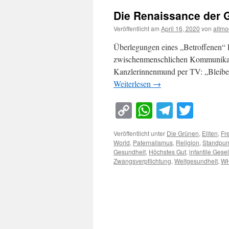
Die Renaissance der 
Veröffentlicht am
April 16, 2020
von
altmo
Überlegungen eines „Betroffenen“ Es
zwischenmenschlichen Kommunikation
Kanzlerinnenmund per TV: „Bleiben
Weiterlesen
→
Copy
WhatsApp
Telegra
Twitt
Link
Veröffentlicht unter
Die Grünen
,
Eliten
,
Fr
World
,
Paternalismus
,
Religion
,
Standpun
Gesundheit
,
Höchstes Gut
,
infantile Gesel
Zwangsverpflichtung
,
Weltgesundheit
,
W