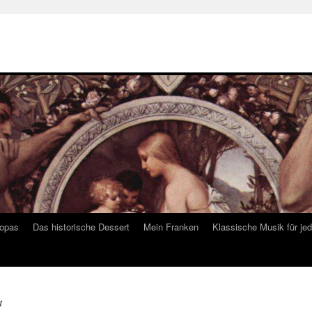
ropas
Das historische Dessert
Mein Franken
Klassische Musik für je
t