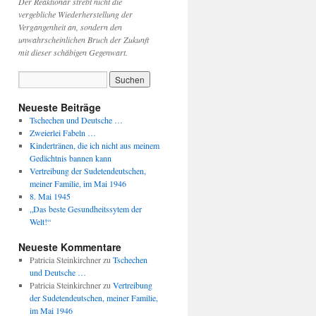
Der Reaktionär strebt nicht die
vergebliche Wiederherstellung der
Vergangenheit an, sondern den
unwahrscheinlichen Bruch der Zukunft
mit dieser schäbigen Gegenwart.
Neueste Beiträge
Tschechen und Deutsche …
Zweierlei Fabeln …
Kindertränen, die ich nicht aus meinem
Gedächtnis bannen kann
Vertreibung der Sudetendeutschen,
meiner Familie, im Mai 1946
8. Mai 1945
„Das beste Gesundheitssytem der
Welt!“
Neueste Kommentare
Patricia Steinkirchner
zu
Tschechen
und Deutsche …
Patricia Steinkirchner
zu
Vertreibung
der Sudetendeutschen, meiner Familie,
im Mai 1946