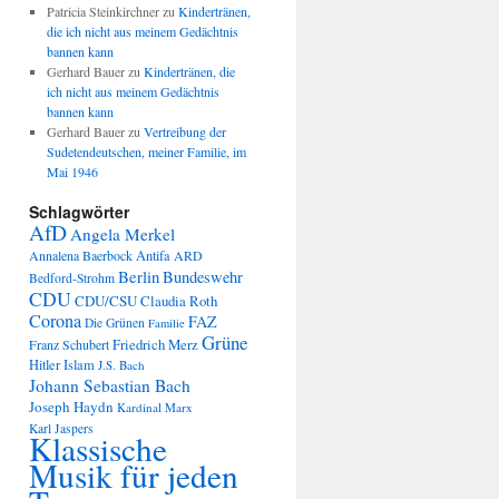
Patricia Steinkirchner
zu
Kindertränen,
die ich nicht aus meinem Gedächtnis
bannen kann
Gerhard Bauer
zu
Kindertränen, die
ich nicht aus meinem Gedächtnis
bannen kann
Gerhard Bauer
zu
Vertreibung der
Sudetendeutschen, meiner Familie, im
Mai 1946
Schlagwörter
AfD
Angela Merkel
Annalena Baerbock
Antifa
ARD
Berlin
Bundeswehr
Bedford-Strohm
CDU
CDU/CSU
Claudia Roth
Corona
FAZ
Die Grünen
Familie
Grüne
Friedrich Merz
Franz Schubert
Hitler
Islam
J.S. Bach
Johann Sebastian Bach
Joseph Haydn
Kardinal Marx
Karl Jaspers
Klassische
Musik für jeden