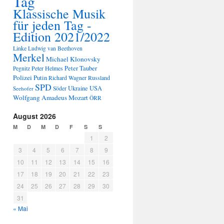
Tag
Klassische Musik
für jeden Tag -
Edition 2021/2022
Linke
Ludwig van Beethoven
Merkel
Michael Klonovsky
Peter Tauber
Peter Helmes
Pegnitz
Polizei
Putin
Russland
Richard Wagner
SPD
Ukraine
USA
Seehofer
Söder
Wolfgang Amadeus Mozart
ÖRR
August 2026
M
D
M
D
F
S
S
1
2
3
4
5
6
7
8
9
10
11
12
13
14
15
16
17
18
19
20
21
22
23
24
25
26
27
28
29
30
31
« Mai