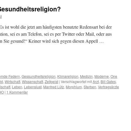
Gesundheitsreligion?
d
 ist wohl die jetzt am häufigsten benutzte Redensart bei der
, sei es am Telefon, sei es per Twitter oder Mail, oder aus
 Sie gesund!“ Keiner wird sich gegen diesen Appell …
m
er
emde Federn
,
Gessundheitsreligion
,
Klimareligion
,
Medizin
,
Moderne
,
One
kt
,
Wirtschaft
,
Wissenschaft
,
Zeitgeist
|
Verschlagwortet mit
Arzt
,
Bill Gates
,
lschaft
,
Leben
,
Lebenslust
,
Manfred Lütz
,
Morphium
,
Sterben
,
Vertragsärzte
HO
|
1 Kommentar