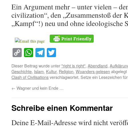
Ein Argument mehr – unter vielen – de
civilization“, den „Zusammenstoß der K
„Kampf“!) neu und ohne ideologische S
Copy
WhatsApp
Telegram
Twitter
Link
Dieser Beitrag wurde unter
"right is right"
,
Abendland
,
Aufklärun
Geschichte
,
Islam
,
Kultur
,
Religion
,
Woanders gelesen
abgelegt
Clash of Civilisations
verschlagwortet. Setze ein Lesezeichen fü
←
Wagner und kein Ende …
Schreibe einen Kommentar
Deine E-Mail-Adresse wird nicht veröffe