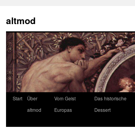
Zum
Inhalt
altmod
springen
Start
Über
Vom Geist
Das historische
altmod
Europas
Dessert