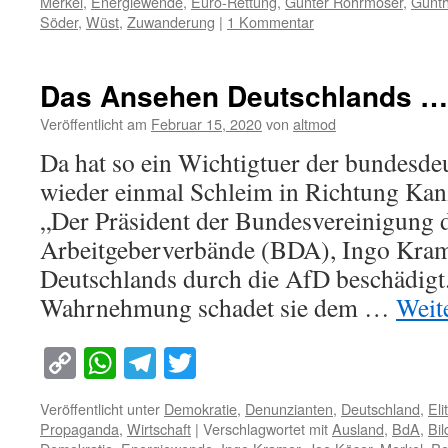
Merkel
,
Energiewende
,
Euro-Rettung
,
Günter Rohrmoser
,
Günth
Söder
,
Wüst
,
Zuwanderung
|
1 Kommentar
Das Ansehen Deutschlands …
Veröffentlicht am
Februar 15, 2020
von
altmod
Da hat so ein Wichtigtuer der bundesde
wieder einmal Schleim in Richtung Kan
„Der Präsident der Bundesvereinigung 
Arbeitgeberverbände (BDA), Ingo Krame
Deutschlands durch die AfD beschädigt. 
Wahrnehmung schadet sie dem …
Weit
Copy
WhatsApp
Telegram
Twitter
Link
Veröffentlicht unter
Demokratie
,
Denunzianten
,
Deutschland
,
Eli
Propaganda
,
Wirtschaft
|
Verschlagwortet mit
Ausland
,
BdA
,
Bi