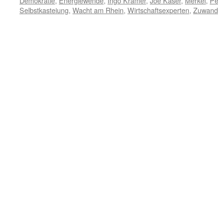
Demokratie
,
Energiewende
,
Ingo Kramer
,
Joe Käser
,
Merkel
,
Pe
Selbstkasteiung
,
Wacht am Rhein
,
Wirtschaftsexperten
,
Zuwand