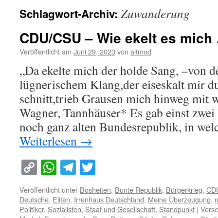
Zuwanderung
Schlagwort-Archiv:
CDU/CSU – Wie ekelt es mich
Veröffentlicht am
Juni 29, 2023
von
altmod
„Da ekelte mich der holde Sang, –von d
lügnerischem Klang,der eiseskalt mir du
schnitt,trieb Grausen mich hinweg mit 
Wagner, Tannhäuser* Es gab einst zwei I
noch ganz alten Bundesrepublik, in wel
Weiterlesen
→
Copy
WhatsApp
Telegram
Twitter
Link
Veröffentlicht unter
Bosheiten
,
Bunte Republik
,
Bürgerkrieg
,
CD
Deutsche
,
Eliten
,
Irrenhaus Deutschland
,
Meine Überzeugung
,
m
Politiker
,
Sozialisten
,
Staat und Gesellschaft
,
Standpunkt
|
Versc