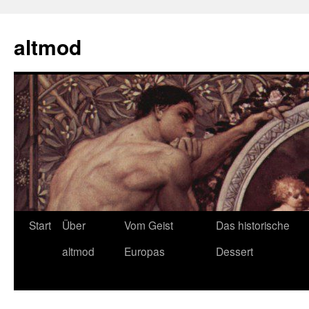
Zum
Inhalt
altmod
springen
Start
Über
Vom Geist
Das historische
altmod
Europas
Dessert