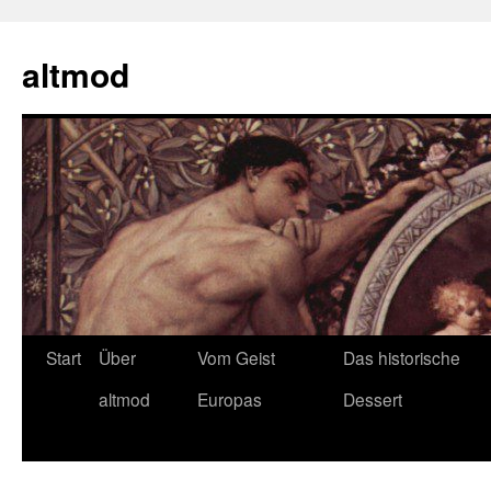
Zum
Inhalt
altmod
springen
Start
Über
Vom Geist
Das historische
altmod
Europas
Dessert