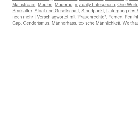
Mainstream
,
Medien
,
Moderne
,
my daily hatespeech
,
One Worl
Realsatire
,
Staat und Gesellschaft
,
Standpunkt
,
Untergang des 
noch mehr
|
Verschlagwortet mit
"Frauenrechte"
,
Femen
,
Femin
Gap
,
Genderismus
,
Männerhass
,
toxische Männlichkeit
,
Weltfra