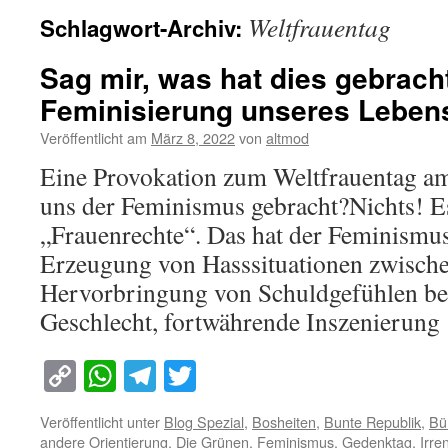
Weltfrauentag
Schlagwort-Archiv:
Sag mir, was hat dies gebracht
Feminisierung unseres Leben
Veröffentlicht am
März 8, 2022
von
altmod
Eine Provokation zum Weltfrauentag a
uns der Feminismus gebracht?Nichts! E
„Frauenrechte“. Das hat der Feminismus
Erzeugung von Hasssituationen zwisch
Hervorbringung von Schuldgefühlen b
Geschlecht, fortwährende Inszenierun
Copy
WhatsApp
Telegram
Twitter
Link
Veröffentlicht unter
Blog Spezial
,
Bosheiten
,
Bunte Republik
,
Bü
andere Orientierung
,
Die Grünen
,
Feminismus
,
Gedenktag
,
Irre